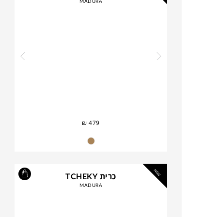
MADURA
₪
479
NEW
כרית TCHEKY
MADURA