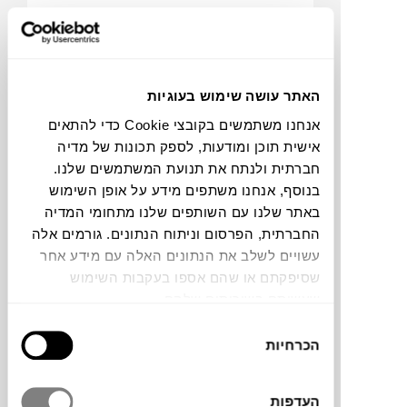
₪
928
האתר עושה שימוש בעוגיות
אנחנו משתמשים בקובצי Cookie כדי להתאים
כרית MIKENO
אישית תוכן ומודעות, לספק תכונות של מדיה
MADURA
חברתית ולנתח את תנועת המשתמשים שלנו.
בנוסף, אנחנו משתפים מידע על אופן השימוש
באתר שלנו עם השותפים שלנו מתחומי המדיה
החברתית, הפרסום וניתוח הנתונים. גורמים אלה
עשויים לשלב את הנתונים האלה עם מידע אחר
שסיפקתם או שהם אספו בעקבות השימוש
שעשיתם בשירותים שלהם.
בחירת
הכרחיות
הסכמה
₪
179
העדפות