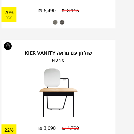
₪
6,490
₪
8,116
20%
הנחה
שולחן עם מראה KIER VANITY
NUNC
₪
3,690
₪
4,790
22%