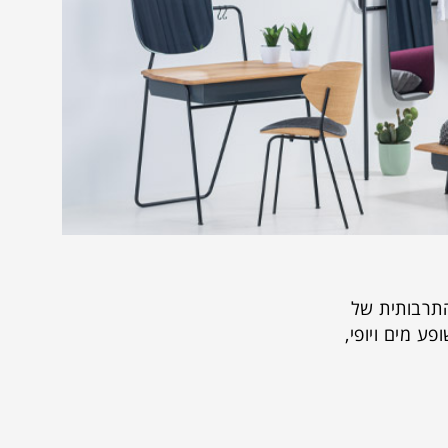
התרבותית של
ע מים ויופי,