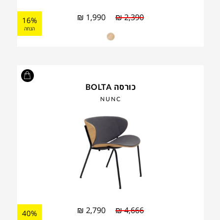
₪
1,990
₪
2,390
16%
הנחה
כורסה BOLTA
NUNC
₪
2,790
₪
4,666
40%