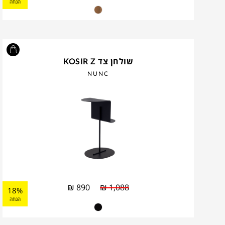
הנחה
שולחן צד KOSIR Z
NUNC
₪
890
₪
1,088
18%
הנחה