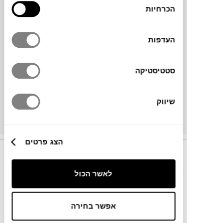
הכרחיות
הסכמה
העדפות
סטטיסטיקה
₪
2,833
שיווק
הצג פרטים
קריירה בטולמנ’ס!
אנחנו מחפשים אתכן.ם,
הצטרפו
לאשר הכול
עוד לא נרשמת לניוזלטר
שלנו?!
אפשר בחירה