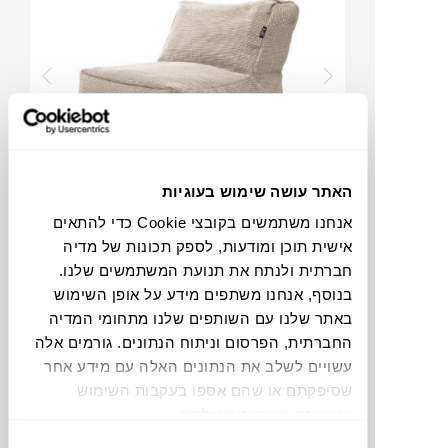
האתר עושה שימוש בעוגיות
₪
3,165
₪
3,860
אנחנו משתמשים בקובצי Cookie כדי להתאים
18%
הנחה
אישית תוכן ומודעות, לספק תכונות של מדיה
חברתית ולנתח את תנועת המשתמשים שלנו.
בנוסף, אנחנו משתפים מידע על אופן השימוש
באתר שלנו עם השותפים שלנו מתחומי המדיה
פוף חוץ DOTTY S
החברתית, הפרסום וניתוח הנתונים. גורמים אלה
ROOLF
עשויים לשלב את הנתונים האלה עם מידע אחר
שסיפקתם או שהם אספו בעקבות השימוש
שעשיתם בשירותים שלהם.
בחירת