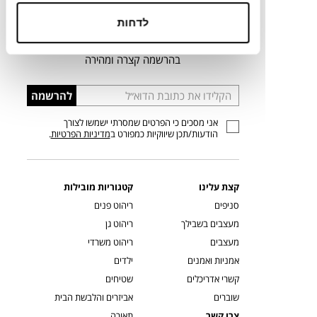
כל מה שצריך כדי לדעת ראשונ.ה
לדחות
על קולקציות חדשות, מבצעים בלעדיים, השראות
וטרנדים
בהרשמה קצרה ומהירה
הכניסו
להרשמה
כתובת
אני מסכים כי הפרטים שמסרתי ישמשו לצורך
דוא”ל
הודעות/תכן שיווקיות כמפורט ב
מדיניות הפרטיות
.
קצת עלינו
קטגוריות מובילות
סניפים
ריהוט פנים
מעצבים בשבילך
ריהוט גן
מעצבים
ריהוט משרדי
אמניות ואמנים
ילדים
קשרי אדריכלים
שטיחים
שוברים
אביזרים והלבשת הבית
צרו קשר
תאורה