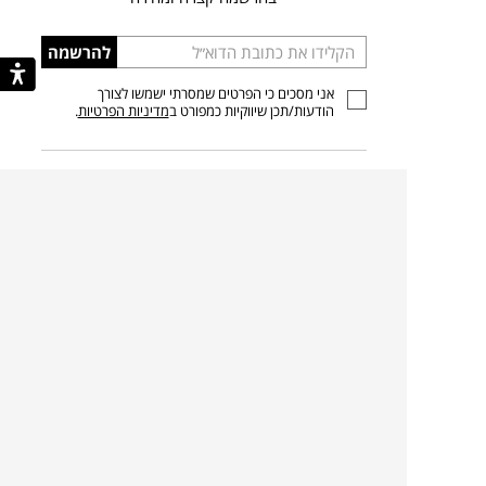
הכניסו
להרשמה
כתובת
אני מסכים כי הפרטים שמסרתי ישמשו לצורך
דוא”ל
הודעות/תכן שיווקיות כמפורט ב
מדיניות הפרטיות
.
קצת עלינו
קטגוריות מובילות
סניפים
ריהוט פנים
מעצבים בשבילך
ריהוט גן
מעצבים
ריהוט משרדי
אמניות ואמנים
ילדים
קשרי אדריכלים
שטיחים
שוברים
אביזרים והלבשת הבית
צרו קשר
תאורה
משלוחים והחזרות
ספות לסלון
שואלים אותנו
שולחנות קפה
שרות ב-
פינות אוכל