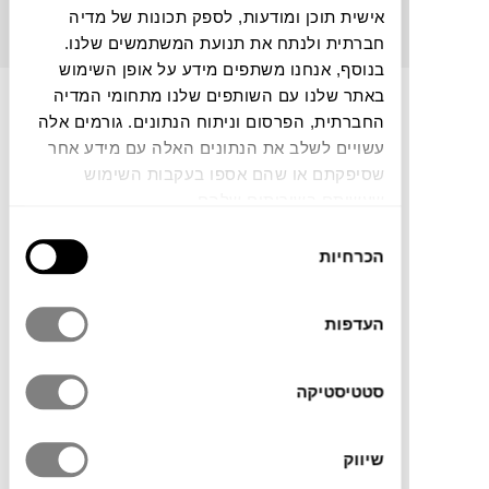
שיכולים להתאים לכם ולמקום שלכם. בואו לבקר!
אישית תוכן ומודעות, לספק תכונות של מדיה
חברתית ולנתח את תנועת המשתמשים שלנו.
בנוסף, אנחנו משתפים מידע על אופן השימוש
באתר שלנו עם השותפים שלנו מתחומי המדיה
החברתית, הפרסום וניתוח הנתונים. גורמים אלה
פרויקטים נבחרים
עשויים לשלב את הנתונים האלה עם מידע אחר
שסיפקתם או שהם אספו בעקבות השימוש
כאן תוכלו לצפות בכמה דוגמאות מהפרויקטים
שעשיתם בשירותים שלהם.
שבחרו בטולמנ׳ס דוט.
כן, ככה נראים מקומות
בחירת
העבודה הכי יפים בישראל >>
הכרחיות
הסכמה
העדפות
סטטיסטיקה
שיווק