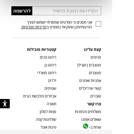
הכניסו
להרשמה
כתובת
אני מסכים כי הפרטים שמסרתי ישמשו לצורך
דוא”ל
הודעות/תכן שיווקיות כמפורט ב
מדיניות הפרטיות
.
קצת עלינו
קטגוריות מובילות
סניפים
ריהוט פנים
מעצבים בשבילך
ריהוט גן
מעצבים
ריהוט משרדי
אמניות ואמנים
ילדים
קשרי אדריכלים
שטיחים
שוברים
אביזרים והלבשת הבית
צרו קשר
תאורה
משלוחים והחזרות
ספות לסלון
שואלים אותנו
שולחנות קפה
שרות ב-
פינות אוכל