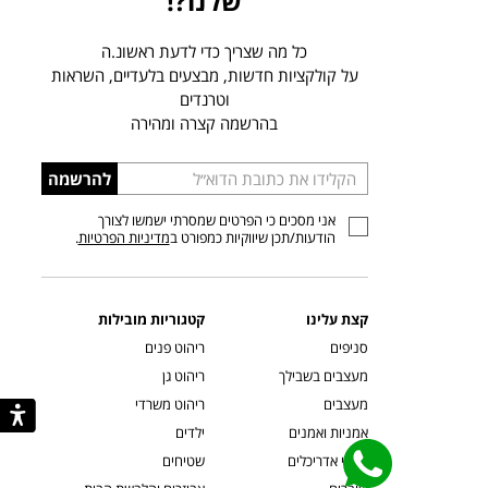
שלנו?!
כל מה שצריך כדי לדעת ראשונ.ה
על קולקציות חדשות, מבצעים בלעדיים, השראות
וטרנדים
בהרשמה קצרה ומהירה
הכניסו
להרשמה
כתובת
אני מסכים כי הפרטים שמסרתי ישמשו לצורך
דוא”ל
הודעות/תכן שיווקיות כמפורט ב
מדיניות הפרטיות
.
קצת עלינו
קטגוריות מובילות
סניפים
ריהוט פנים
מעצבים בשבילך
ריהוט גן
מעצבים
ריהוט משרדי
אמניות ואמנים
ילדים
קשרי אדריכלים
שטיחים