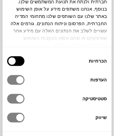
חברתית ולנתח את תנועת המשתמשים שלנו.
בנוסף, אנחנו משתפים מידע על אופן השימוש
באתר שלנו עם השותפים שלנו מתחומי המדיה
החברתית, הפרסום וניתוח הנתונים. גורמים אלה
עשויים לשלב את הנתונים האלה עם מידע אחר
מתלי הקיר מסדרת oblo של
STRIBBO
שסיפקתם או שהם אספו בעקבות השימוש
משלבים עיצוב עגול ונקי, ומוסיפים נגיעה של
שעשיתם בשירותים שלהם.
אומנות טבעית לקיר. עשויים בעבודת יד מעץ
בחירת
אלון טבעי מוברש. מציעים מראה חמים ומעודן
הכרחיות
הסכמה
שמתאים לכל חדר בבית, לתליית תיקים, מעילים
או פריטים דקורטיביים. זמינים בשני גדלים
העדפות
למשחק קומפוזיציות מעניין על הקיר או לשימוש
בודד.
סטטיסטיקה
מותג
שיווק
מידות