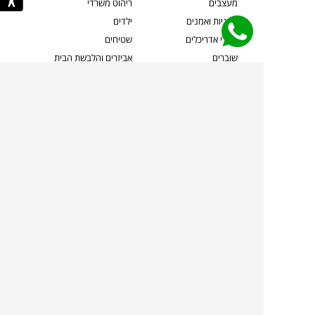
מעצבים
ריהוט משרדי
אמניות ואמנים
ילדים
קשרי אדריכלים
שטיחים
שוברים
אביזרים והלבשת הבית
צרו קשר
תאורה
משלוחים והחזרות
ספות לסלון
שואלים אותנו
שולחנות קפה
שרות ב-
פינות אוכל
תקנון אתר
מדיניות פרטיות
מדיניות עוגיות/Cookies
מדיניות מצלמות
ביטול עסקה
הצהרת נגישות