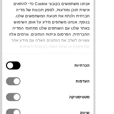
אנחנו משתמשים בקובצי Cookie כדי להתאים
אישית תוכן ומודעות, לספק תכונות של מדיה
תוכלו למצוא אותי ב:
חברתית ולנתח את תנועת המשתמשים שלנו.
בנוסף, אנחנו משתפים מידע על אופן השימוש
באתר שלנו עם השותפים שלנו מתחומי המדיה
צבעים
החברתית, הפרסום וניתוח הנתונים. גורמים אלה
עשויים לשלב את הנתונים האלה עם מידע אחר
שסיפקתם או שהם אספו בעקבות השימוש
שעשיתם בשירותים שלהם.
בחירת
הכרחיות
הסכמה
השולחן BE-EASY למותג האיטלקי
Kristalia
הוא שולחן נפתח במראה מינימליסטי המתאים
לכל בית וסגנון הזמין במגוון גדלים וצבעים. בעל
העדפות
מנגנון פתיחה פשוט ונוח שישמש אותך בסופי
שבוע, חגים ואירועים. החומר ממנו עשויה
סטטיסטיקה
פלטת השולחן נקרא Fenix-NTM. חומר המקנה
מראה מאט, בעל מגע רך, עמיד בצורה גבוהה
לשריטות, חום, כתמים וחומרי ניקוי.
שיווק