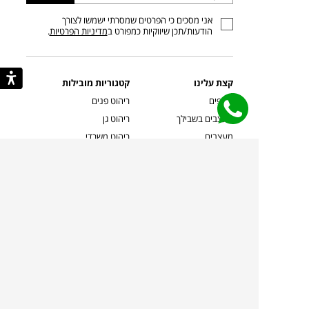
כתובת
אני מסכים כי הפרטים שמסרתי ישמשו לצורך
דוא”ל
הודעות/תכן שיווקיות כמפורט ב
מדיניות הפרטיות
.
קצת עלינו
קטגוריות מובילות
סניפים
ריהוט פנים
מעצבים בשבילך
ריהוט גן
מעצבים
ריהוט משרדי
אמניות ואמנים
ילדים
קשרי אדריכלים
שטיחים
שוברים
אביזרים והלבשת הבית
צרו קשר
תאורה
משלוחים והחזרות
ספות לסלון
שואלים אותנו
שולחנות קפה
שרות ב-
פינות אוכל
תקנון אתר
מדיניות פרטיות