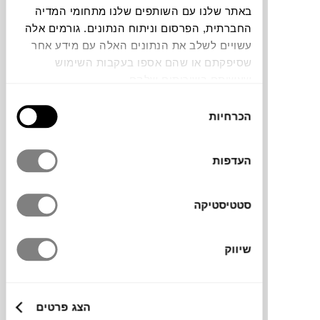
באתר שלנו עם השותפים שלנו מתחומי המדיה
החברתית, הפרסום וניתוח הנתונים. גורמים אלה
תוכלו למצוא אותי ב:
עשויים לשלב את הנתונים האלה עם מידע אחר
שסיפקתם או שהם אספו בעקבות השימוש
שעשיתם בשירותים שלהם.
צבעים
בחירת
הכרחיות
הסכמה
העדפות
שולחן ATREO למותג האיטלקי
ALEA
. השולחן,
סטטיסטיקה
בעל רגלי מתכת זויתיות ומאופיין בשפה מודרנית
ונקייה.
שיווק
מידות
הצג פרטים