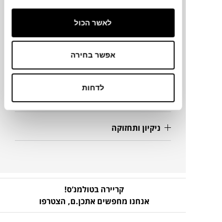
180X80X73H ס"מ
לאשר הכול
מידע על חומרים
אפשר בחירה
מק"ט
לדחות
פרטים נוספים
ניקיון ותחזוקה
קריירה בטולמנ’ס!
אנחנו מחפשים אתכן.ם,
הצטרפו