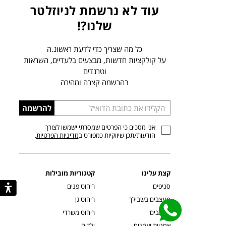
עוד לא נרשמת לניוזלטר
שלנו?!
כל מה שצריך כדי לדעת ראשונ.ה
על קולקציות חדשות, מבצעים בלעדיים, השראות
וטרנדים
בהרשמה קצרה ומהירה
הכניסו
להרשמה
כתובת
אני מסכים כי הפרטים שמסרתי ישמשו לצורך
דוא”ל
הודעות/תכן שיווקיות כמפורט ב
מדיניות הפרטיות
.
קצת עלינו
קטגוריות מובילות
סניפים
ריהוט פנים
מעצבים בשבילך
ריהוט גן
מעצבים
ריהוט משרדי
אמניות ואמנים
ילדים