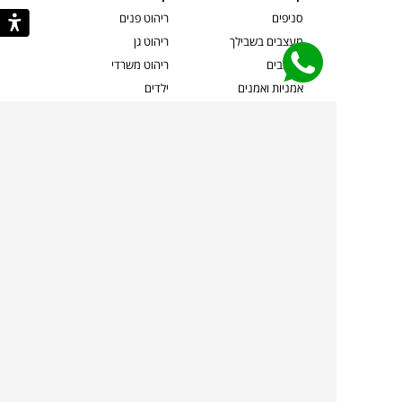
סניפים
ריהוט פנים
מעצבים בשבילך
ריהוט גן
מעצבים
ריהוט משרדי
אמניות ואמנים
ילדים
קשרי אדריכלים
שטיחים
שוברים
אביזרים והלבשת הבית
צרו קשר
תאורה
משלוחים והחזרות
ספות לסלון
שואלים אותנו
שולחנות קפה
שרות ב-
פינות אוכל
תקנון אתר
מדיניות פרטיות
מדיניות עוגיות/Cookies
מדיניות מצלמות
ביטול עסקה