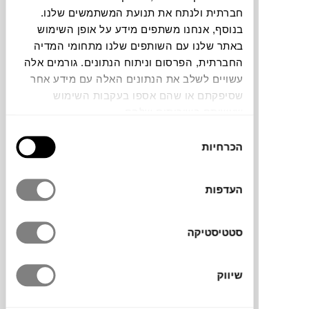
חברתית ולנתח את תנועת המשתמשים שלנו.
חלה שגיאה. אנא רעננו את הדף ונסו שנית
בנוסף, אנחנו משתפים מידע על אופן השימוש
באתר שלנו עם השותפים שלנו מתחומי המדיה
החברתית, הפרסום וניתוח הנתונים. גורמים אלה
צבעים
עשויים לשלב את הנתונים האלה עם מידע אחר
שסיפקתם או שהם אספו בעקבות השימוש
שעשיתם בשירותים שלהם.
בחירת
הכרחיות
הסכמה
מנורת שולחן ניידת מדגם PANTOP
PORTABLE של המעצב הדני האגדי VERNER
העדפות
PANTON אשר נחשב לפורץ דרך בעולם
העיצוב הסקנדינבי. זוהי גרסה מודרנית של
סטטיסטיקה
המנורה האייקונית שיצאה לראשונה בשנת
1980. גודלה מעט קטן יותר מהמנורה המקורית
והיא ניתנת לטעינה בעזרת כבל USB. מאובזרת
שיווק
בדימר עם שלוש אופציות תאורה נעימות.