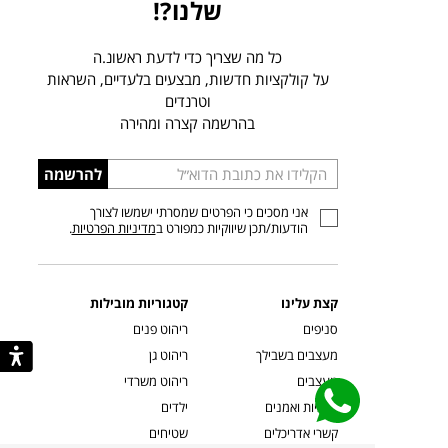
שלנו?!
כל מה שצריך כדי לדעת ראשונ.ה
על קולקציות חדשות, מבצעים בלעדיים, השראות
וטרנדים
בהרשמה קצרה ומהירה
הכניסו
להרשמה
כתובת
אני מסכים כי הפרטים שמסרתי ישמשו לצורך
דוא”ל
הודעות/תכן שיווקיות כמפורט ב
מדיניות הפרטיות
.
קצת עלינו
קטגוריות מובילות
סניפים
ריהוט פנים
מעצבים בשבילך
ריהוט גן
מעצבים
ריהוט משרדי
אמניות ואמנים
ילדים
קשרי אדריכלים
שטיחים