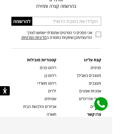
בהרשמה קצרה ומהירה
הכניסו
להרשמה
כתובת
אני מסכים כי הפרטים שמסרתי ישמשו לצורך
דוא”ל
הודעות/תכן שיווקיות כמפורט ב
מדיניות הפרטיות
.
קצת עלינו
קטגוריות מובילות
סניפים
ריהוט פנים
מעצבים בשבילך
ריהוט גן
מעצבים
ריהוט משרדי
אמניות ואמנים
ילדים
קשרי אדריכלים
שטיחים
שוברים
אביזרים והלבשת הבית
צרו קשר
תאורה
משלוחים והחזרות
ספות לסלון
שואלים אותנו
שולחנות קפה