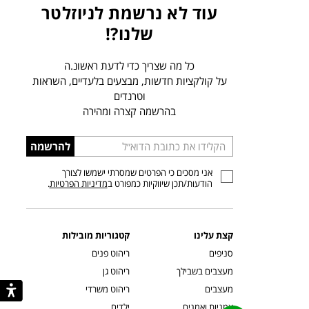
עוד לא נרשמת לניוזלטר
שלנו?!
כל מה שצריך כדי לדעת ראשונ.ה
על קולקציות חדשות, מבצעים בלעדיים, השראות
וטרנדים
בהרשמה קצרה ומהירה
הכניסו
להרשמה
כתובת
אני מסכים כי הפרטים שמסרתי ישמשו לצורך
דוא”ל
הודעות/תכן שיווקיות כמפורט ב
מדיניות הפרטיות
.
קצת עלינו
קטגוריות מובילות
סניפים
ריהוט פנים
מעצבים בשבילך
ריהוט גן
מעצבים
ריהוט משרדי
אמניות ואמנים
ילדים