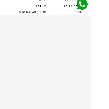
קשרי אדריכלים
שטיחים
שוברים
אביזרים והלבשת הבית
צרו קשר
תאורה
משלוחים והחזרות
ספות לסלון
שואלים אותנו
שולחנות קפה
שרות ב-
פינות אוכל
תקנון אתר
מדיניות פרטיות
מדיניות עוגיות/Cookies
מדיניות מצלמות
ביטול עסקה
הצהרת נגישות
TOLLMANS.CO.IL