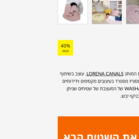
40%
הנחה
ת המותג
LORENA CANALS
. עוצב בשיתוף
MR., מותג של אקססוריז מספרד בעיצובים מקסימים וידידותיים
לסביבה. השטיח הוא חלק מסדרת WASHABLE RUGS של המעצבת של שטיחים שניתן
יקוי יבש.
 את השטיח הבא