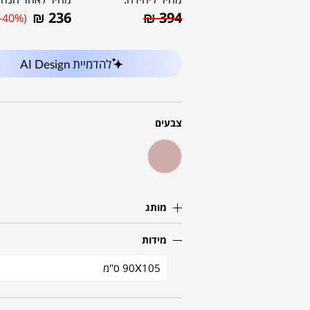
₪
236
₪
394
(-40%)
להדמיית AI Design
צבעים
מותג
מידות
90X105 ס"מ