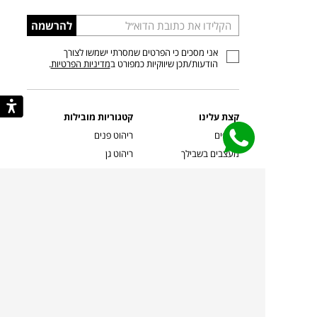
הכניסו
להרשמה
כתובת
אני מסכים כי הפרטים שמסרתי ישמשו לצורך
דוא”ל
הודעות/תכן שיווקיות כמפורט ב
מדיניות הפרטיות
.
קצת עלינו
קטגוריות מובילות
סניפים
ריהוט פנים
מעצבים בשבילך
ריהוט גן
מעצבים
ריהוט משרדי
אמניות ואמנים
ילדים
קשרי אדריכלים
שטיחים
שוברים
אביזרים והלבשת הבית
צרו קשר
תאורה
משלוחים והחזרות
ספות לסלון
שואלים אותנו
שולחנות קפה
שרות ב-
פינות אוכל