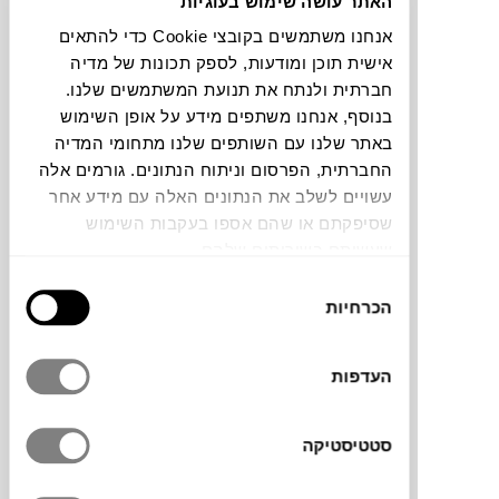
האתר עושה שימוש בעוגיות
אנחנו משתמשים בקובצי Cookie כדי להתאים
צבעים
אישית תוכן ומודעות, לספק תכונות של מדיה
חברתית ולנתח את תנועת המשתמשים שלנו.
בנוסף, אנחנו משתפים מידע על אופן השימוש
באתר שלנו עם השותפים שלנו מתחומי המדיה
החברתית, הפרסום וניתוח הנתונים. גורמים אלה
עשויים לשלב את הנתונים האלה עם מידע אחר
שטיח כותנה בגוון טבעי עם סיומת גדילים
שסיפקתם או שהם אספו בעקבות השימוש
למראה בוהמי מקולקציית RugCycled® של
שעשיתם בשירותים שלהם.
המותג הספרדי LORENA CANALS. קולקציית
בחירת
שדוגלת בייצור אחראי וידידותי לסביבה אשר
הכרחיות
הסכמה
משתמש בשאריות שנותרו לייצור באפס פסולת.
העדפות
מותג
סטטיסטיקה
מידות