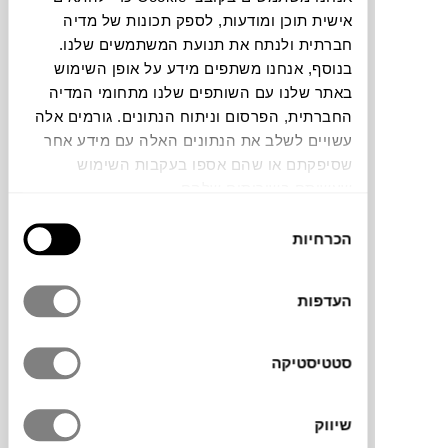
אישית תוכן ומודעות, לספק תכונות של מדיה
להדמיית AI Design
חברתית ולנתח את תנועת המשתמשים שלנו.
בנוסף, אנחנו משתפים מידע על אופן השימוש
באתר שלנו עם השותפים שלנו מתחומי המדיה
תוכלו למצוא אותי ב:
החברתית, הפרסום וניתוח הנתונים. גורמים אלה
עשויים לשלב את הנתונים האלה עם מידע אחר
שסיפקתם או שהם אספו בעקבות השימוש
שעשיתם בשירותים שלהם.
לירון כהן לוין
עוסקת ברישום פרוע ולעומת אופיו
בחירת
הרך של הקו יוצרת עולם דימויים בעל תנופה
הכרחיות
הסכמה
ותנועה. יצירה זו היא רישום בדיו המוצע
בעותקים בהדפסה ארכיונית מוזיאלית על גבי
נייר פיין ארט (100% כותנה) במהדורה חתומה
העדפות
וממוספרת.
סטטיסטיקה
מידות
שיווק