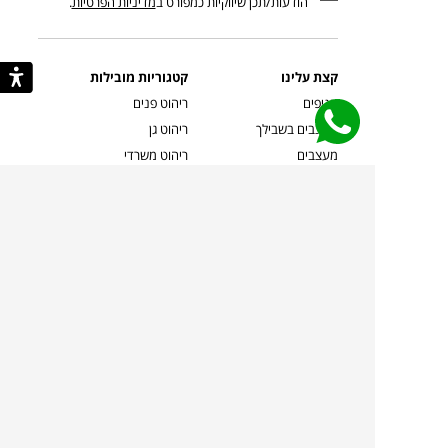
הודעות/תכן שיווקיות כמפורט ב
מדיניות הפרטיות
.
קצת עלינו
קטגוריות מובילות
סניפים
ריהוט פנים
מעצבים בשבילך
ריהוט גן
מעצבים
ריהוט משרדי
אמניות ואמנים
ילדים
קשרי אדריכלים
שטיחים
שוברים
אביזרים והלבשת הבית
צרו קשר
תאורה
משלוחים והחזרות
ספות לסלון
שואלים אותנו
שולחנות קפה
שרות ב-
פינות אוכל
תקנון אתר
מדיניות פרטיות
מדיניות עוגיות/Cookies
מדיניות מצלמות