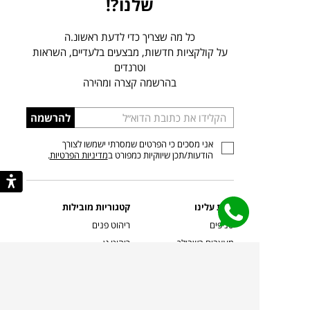
שלנו?!
כל מה שצריך כדי לדעת ראשונ.ה
על קולקציות חדשות, מבצעים בלעדיים, השראות
וטרנדים
בהרשמה קצרה ומהירה
הכניסו
להרשמה
כתובת
אני מסכים כי הפרטים שמסרתי ישמשו לצורך
דוא”ל
הודעות/תכן שיווקיות כמפורט ב
מדיניות הפרטיות
.
קצת עלינו
קטגוריות מובילות
סניפים
ריהוט פנים
מעצבים בשבילך
ריהוט גן
מעצבים
ריהוט משרדי
אמניות ואמנים
ילדים
קשרי אדריכלים
שטיחים