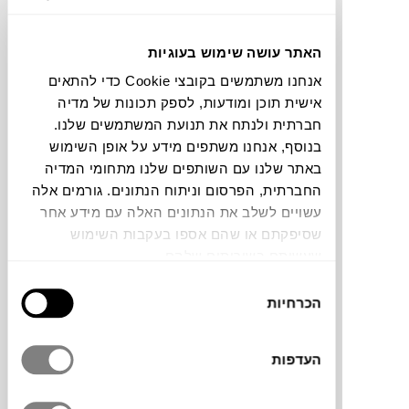
תוכלו למצוא אותי ב:
האתר עושה שימוש בעוגיות
אנחנו משתמשים בקובצי Cookie כדי להתאים
אישית תוכן ומודעות, לספק תכונות של מדיה
צבעים
חברתית ולנתח את תנועת המשתמשים שלנו.
בנוסף, אנחנו משתפים מידע על אופן השימוש
באתר שלנו עם השותפים שלנו מתחומי המדיה
החברתית, הפרסום וניתוח הנתונים. גורמים אלה
עשויים לשלב את הנתונים האלה עם מידע אחר
שסיפקתם או שהם אספו בעקבות השימוש
שטיח Adonic Mist של המותג
LINIE
שעשיתם בשירותים שלהם.
DESIGN
, מתאפיין בטקסטורה עשירה עם
בחירת
שילוב עדין של חוטים, היוצרים אפקט מלנז’
הכרחיות
הסכמה
טבעי. עשוי מחוטי PET ממוחזרים, חומר עמיד
וקל לניקוי המיוצר מבקבוקי פלסטיק, הוא מציע
מראה מאוזן ומזמין שמתאים גם לבית וגם
העדפות
למרפסות וחללים חיצוניים.