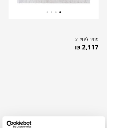
מחיר ליחידה:
₪
2,117
להדמיית AI Design