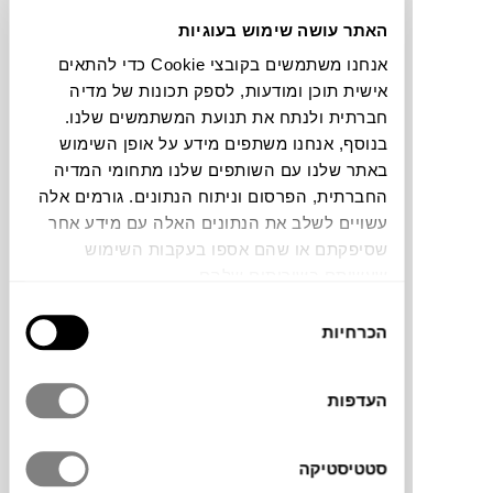
האתר עושה שימוש בעוגיות
תוכלו למצוא אותי ב:
אנחנו משתמשים בקובצי Cookie כדי להתאים
אישית תוכן ומודעות, לספק תכונות של מדיה
חברתית ולנתח את תנועת המשתמשים שלנו.
בנוסף, אנחנו משתפים מידע על אופן השימוש
צבעים
באתר שלנו עם השותפים שלנו מתחומי המדיה
החברתית, הפרסום וניתוח הנתונים. גורמים אלה
עשויים לשלב את הנתונים האלה עם מידע אחר
שסיפקתם או שהם אספו בעקבות השימוש
שעשיתם בשירותים שלהם.
שטיח בעבודת יד, מבית
LINIE DESIGN
הדנית.
בחירת
עשוי 100% צמר. בעל מראה נקי ומלא ברק,
הכרחיות
הסכמה
שיק סקנדינבי שיקפיץ, יפתח ויסגור לכם את
הפינה.
העדפות
סטטיסטיקה
מותג