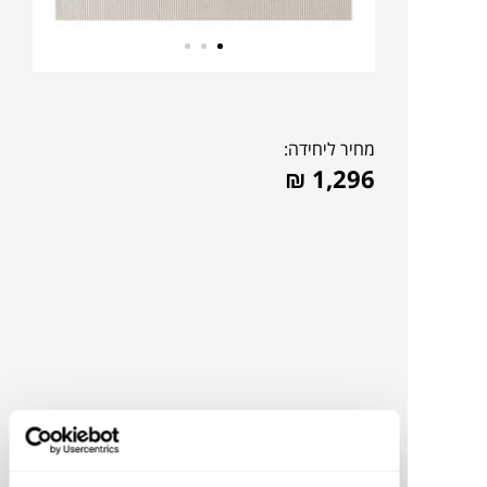
מחיר ליחידה:
₪
1,296
להדמיית AI Design