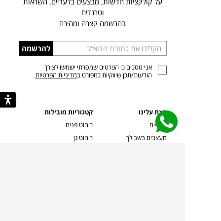
על קולקציות חדשות, מבצעים בלעדיים, השראות
וטרנדים
בהרשמה קצרה ומהירה
הכניסו
להרשמה
כתובת
אני מסכים כי הפרטים שמסרתי ישמשו לצורך
דוא”ל
הודעות/תכן שיווקיות כמפורט ב
מדיניות הפרטיות
.
קצת עלינו
קטגוריות מובילות
סניפים
ריהוט פנים
מעצבים בשבילך
ריהוט גן
מעצבים
ריהוט משרדי
אמניות ואמנים
ילדים
קשרי אדריכלים
שטיחים
שוברים
אביזרים והלבשת הבית
צרו קשר
תאורה
משלוחים והחזרות
ספות לסלון