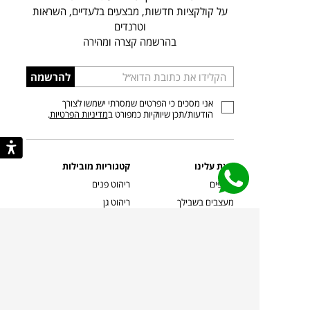
על קולקציות חדשות, מבצעים בלעדיים, השראות
וטרנדים
בהרשמה קצרה ומהירה
הכניסו
להרשמה
כתובת
אני מסכים כי הפרטים שמסרתי ישמשו לצורך
דוא”ל
הודעות/תכן שיווקיות כמפורט ב
מדיניות הפרטיות
.
קצת עלינו
קטגוריות מובילות
סניפים
ריהוט פנים
מעצבים בשבילך
ריהוט גן
מעצבים
ריהוט משרדי
אמניות ואמנים
ילדים
קשרי אדריכלים
שטיחים
שוברים
אביזרים והלבשת הבית
צרו קשר
תאורה