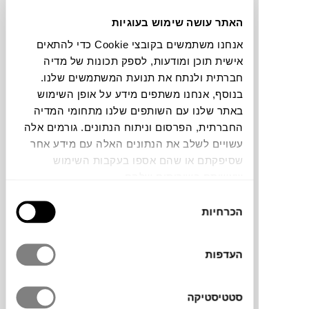
האתר עושה שימוש בעוגיות
תוכלו למצוא אותי ב:
אנחנו משתמשים בקובצי Cookie כדי להתאים
אישית תוכן ומודעות, לספק תכונות של מדיה
חברתית ולנתח את תנועת המשתמשים שלנו.
צבעים
בנוסף, אנחנו משתפים מידע על אופן השימוש
באתר שלנו עם השותפים שלנו מתחומי המדיה
החברתית, הפרסום וניתוח הנתונים. גורמים אלה
עשויים לשלב את הנתונים האלה עם מידע אחר
שסיפקתם או שהם אספו בעקבות השימוש
שעשיתם בשירותים שלהם.
שולחן של המותג
FAST
, בעל קווים נקיים
בחירת
ואלגנטיים היוצרים תחושת קלילות באמצעות
הכרחיות
הסכמה
השימוש באלומיניום ומשטי דק של קרמיקה
במגוון צבעים, או אלומיניום או עץ. מגוון המידות
בו מגיע השולחן מאפשרות למקם בכל מרפסת
העדפות
או גינה או בכל פינת אוכל. בגרסאות הנפתחות
מנגנון הפתיחה של השולחן מאפשר לו להיפתח
סטטיסטיקה
לממדים שיתאימו לכל אירוח משפחתי רב