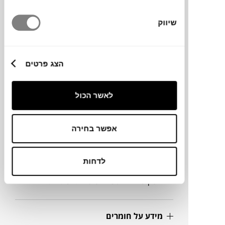
משתתפים. השולחן קל לתחזוקה וניקיון.
לההגנה מקסימלית בפני פגעי מזג אוויר הוסיפו
שיווק
כיסוי
תואם
הצג פרטים
מותג
לאשר הכול
מידות
אפשר בחירה
מידה
300X101X74H
לדחות
גדלים נוספים
מגוון גדלים נוספים וגרסאות נפתחות
מידע על חומרים