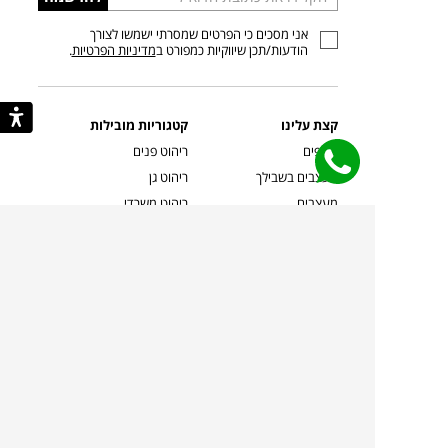
כתובת
אני מסכים כי הפרטים שמסרתי ישמשו לצורך
דוא”ל
הודעות/תכן שיווקיות כמפורט ב
מדיניות הפרטיות
.
קצת עלינו
קטגוריות מובילות
סניפים
ריהוט פנים
מעצבים בשבילך
ריהוט גן
מעצבים
ריהוט משרדי
אמניות ואמנים
ילדים
קשרי אדריכלים
שטיחים
שוברים
אביזרים והלבשת הבית
צרו קשר
תאורה
משלוחים והחזרות
ספות לסלון
שואלים אותנו
שולחנות קפה
שרות ב-
פינות אוכל
תקנון אתר
מדיניות פרטיות