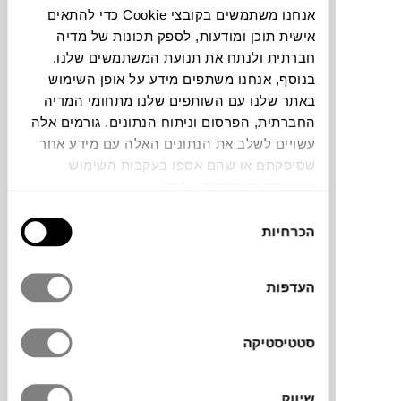
אנחנו משתמשים בקובצי Cookie כדי להתאים
אישית תוכן ומודעות, לספק תכונות של מדיה
להדמיית AI Design
חברתית ולנתח את תנועת המשתמשים שלנו.
בנוסף, אנחנו משתפים מידע על אופן השימוש
באתר שלנו עם השותפים שלנו מתחומי המדיה
תוכלו למצוא אותי ב:
החברתית, הפרסום וניתוח הנתונים. גורמים אלה
עשויים לשלב את הנתונים האלה עם מידע אחר
שסיפקתם או שהם אספו בעקבות השימוש
עבודה זו של
עמיר רוזנברג
היא חלק מסדרת
שעשיתם בשירותים שלהם.
אובייקטים שנוצרו מתוך המיצב תלוי המקום ״קו
בחירת
שבר S2״. העבודה בנויה מפעולה מצטברת של
הכרחיות
הסכמה
יציקות גבס על נייר משבצות צהוב של בלוק
משרדי סטנדרטי. היציקות מנותצות ונוצקות
מחדש שוב ושוב, עד ליצירת רצף חומרי חזותי
העדפות
המדמה מבט של צילום אוויר – נוף או מפה
מופשטת.
סטטיסטיקה
שיווק