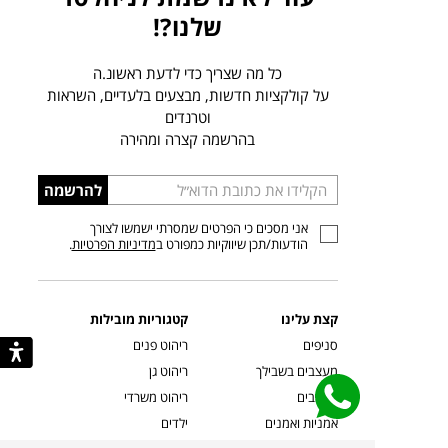
שלנו?!
כל מה שצריך כדי לדעת ראשונ.ה
על קולקציות חדשות, מבצעים בלעדיים, השראות
וטרנדים
בהרשמה קצרה ומהירה
הכניסו
להרשמה
כתובת
אני מסכים כי הפרטים שמסרתי ישמשו לצורך
דוא”ל
הודעות/תכן שיווקיות כמפורט ב
מדיניות הפרטיות
.
קצת עלינו
קטגוריות מובילות
סניפים
ריהוט פנים
מעצבים בשבילך
ריהוט גן
מעצבים
ריהוט משרדי
אמניות ואמנים
ילדים