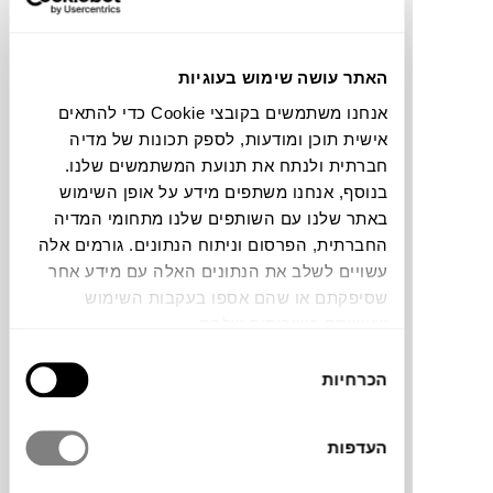
האתר עושה שימוש בעוגיות
אנחנו משתמשים בקובצי Cookie כדי להתאים
שטיח Apple של
FERM LIVING KIDS
מוסיף
אישית תוכן ומודעות, לספק תכונות של מדיה
רוך ושובבות לחדר הילדים. בעיצוב בהשראת
חברתית ולנתח את תנועת המשתמשים שלנו.
צורת תפוח, הוא יוצר אזור נעים ומוגדר על
בנוסף, אנחנו משתפים מידע על אופן השימוש
הרצפה למשחק, מנוחה או קריאה. השטיח עשוי
באתר שלנו עם השותפים שלנו מתחומי המדיה
צמר ניו־זילנדי בעבודת יד, עם גב כותנה,
החברתית, הפרסום וניתוח הנתונים. גורמים אלה
ומעניק תחושה רכה ונעימה יחד עם עמידות.
עשויים לשלב את הנתונים האלה עם מידע אחר
פריט שמעגן את החלל, מוסיף חמימות ונותן
שסיפקתם או שהם אספו בעקבות השימוש
מקום חופשי לדמיון.
שעשיתם בשירותים שלהם.
בחירת
הכרחיות
הסכמה
מותג
העדפות
מידות