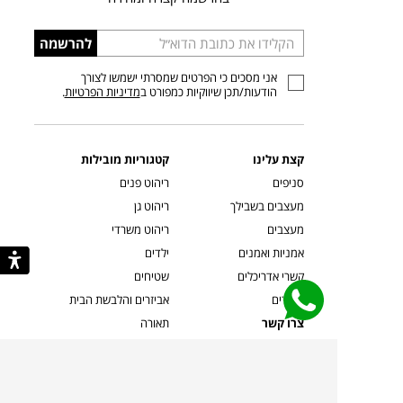
הכניסו
להרשמה
כתובת
אני מסכים כי הפרטים שמסרתי ישמשו לצורך
דוא”ל
הודעות/תכן שיווקיות כמפורט ב
מדיניות הפרטיות
.
קצת עלינו
קטגוריות מובילות
סניפים
ריהוט פנים
מעצבים בשבילך
ריהוט גן
מעצבים
ריהוט משרדי
אמניות ואמנים
ילדים
קשרי אדריכלים
שטיחים
שוברים
אביזרים והלבשת הבית
צרו קשר
תאורה
משלוחים והחזרות
ספות לסלון
שואלים אותנו
שולחנות קפה
שרות ב-
פינות אוכל