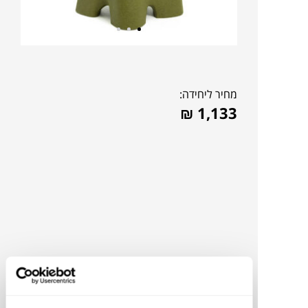
מחיר ליחידה:
₪
1,133
להדמיית AI Design