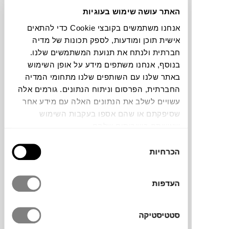
האתר עושה שימוש בעוגיות
תוכלו למצוא אותי ב:
אנחנו משתמשים בקובצי Cookie כדי להתאים
אישית תוכן ומודעות, לספק תכונות של מדיה
חברתית ולנתח את תנועת המשתמשים שלנו.
בנוסף, אנחנו משתפים מידע על אופן השימוש
צבעים
באתר שלנו עם השותפים שלנו מתחומי המדיה
החברתית, הפרסום וניתוח הנתונים. גורמים אלה
עשויים לשלב את הנתונים האלה עם מידע אחר
שסיפקתם או שהם אספו בעקבות השימוש
שעשיתם בשירותים שלהם.
שולחן קפה Archeo של
MAGIS
הוא פריט
בחירת
עיצובי בעל נוכחות פיסולית, שעוצב על ידי
הכרחיות
הסכמה
Jaime Hayón, אמן ומעצב ספרדי יליד מדריד
הנחשב לאחד המעצבים המשפיעים והמוערכים
העדפות
בעולם העיצוב העכשווי. עבודותיו משלבות בין
אמנות, עיצוב ופנטזיה, תוך שימוש בשפה
יצירתית, צבעונית ושובבה. השולחן מעוצב
סטטיסטיקה
כצורה לא סימטרית המדמה אובייקט שנשחק