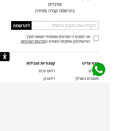
וטרנדים
בהרשמה קצרה ומהירה
הכניסו
להרשמה
כתובת
אני מסכים כי הפרטים שמסרתי ישמשו לצורך
דוא”ל
הודעות/תכן שיווקיות כמפורט ב
מדיניות הפרטיות
.
קצת עלינו
קטגוריות מובילות
סניפים
ריהוט פנים
מעצבים בשבילך
ריהוט גן
מעצבים
ריהוט משרדי
אמניות ואמנים
ילדים
קשרי אדריכלים
שטיחים
שוברים
אביזרים והלבשת הבית
צרו קשר
תאורה
משלוחים והחזרות
ספות לסלון