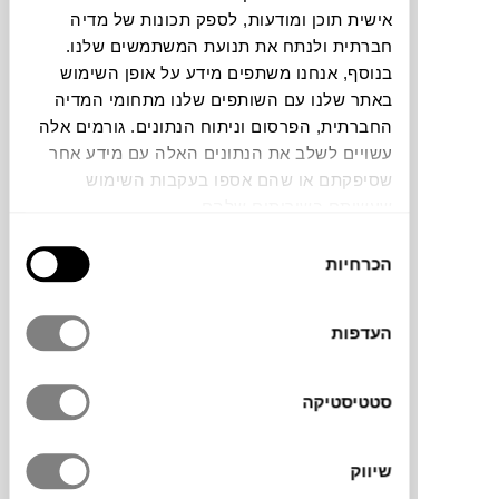
אישית תוכן ומודעות, לספק תכונות של מדיה
חברתית ולנתח את תנועת המשתמשים שלנו.
תוכלו למצוא אותי ב:
בנוסף, אנחנו משתפים מידע על אופן השימוש
באתר שלנו עם השותפים שלנו מתחומי המדיה
החברתית, הפרסום וניתוח הנתונים. גורמים אלה
צבעים
עשויים לשלב את הנתונים האלה עם מידע אחר
שסיפקתם או שהם אספו בעקבות השימוש
שעשיתם בשירותים שלהם.
בחירת
הכרחיות
הסכמה
מנורת רצפה Archigrande של המותג
FATBOY
היא מנורת חוץ גדולה, המעוצבת בקו
העדפות
נקי היוצר נוכחות מרשימה מעל אזורי ישיבה
ואירוח. עשויה שילוב של אלומיניום ופלדה
סטטיסטיקה
עמידים, עם אהיל מחורר המפזר אור רך ואחיד
ויוצר תחושת רוגע נעימה. המנורה משתלבת
במרפסת או בגינה, ומכניסה לחלל החיצוני
שיווק
תאורה חמימה ואווירה מזמינה.