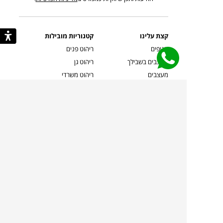
קצת עלינו
קטגוריות מובילות
סניפים
ריהוט פנים
מעצבים בשבילך
ריהוט גן
מעצבים
ריהוט משרדי
אמניות ואמנים
ילדים
קשרי אדריכלים
שטיחים
שוברים
אביזרים והלבשת הבית
צרו קשר
תאורה
משלוחים והחזרות
ספות לסלון
שואלים אותנו
שולחנות קפה
שרות ב-
פינות אוכל
תקנון אתר
מדיניות פרטיות
מדיניות עוגיות/Cookies
מדיניות מצלמות