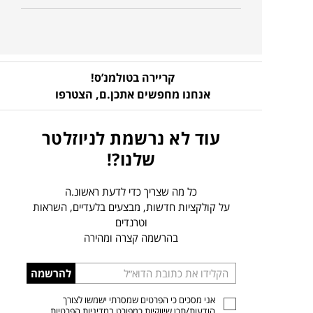
קריירה בטולמנ’ס!
אנחנו מחפשים אתכן.ם,
הצטרפו
עוד לא נרשמת לניוזלטר
שלנו?!
כל מה שצריך כדי לדעת ראשונ.ה
על קולקציות חדשות, מבצעים בלעדיים, השראות
וטרנדים
בהרשמה קצרה ומהירה
הכניסו
להרשמה
כתובת
אני מסכים כי הפרטים שמסרתי ישמשו לצורך
דוא”ל
הודעות/תכן שיווקיות כמפורט ב
מדיניות הפרטיות
.