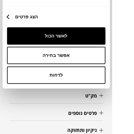
הצג פרטים
מותג
לאשר הכול
מידות
180X84X233H ס"מ
אפשר בחירה
לדחות
מידע על חומרים
מק"ט
פרטים נוספים
ניקיון ותחזוקה