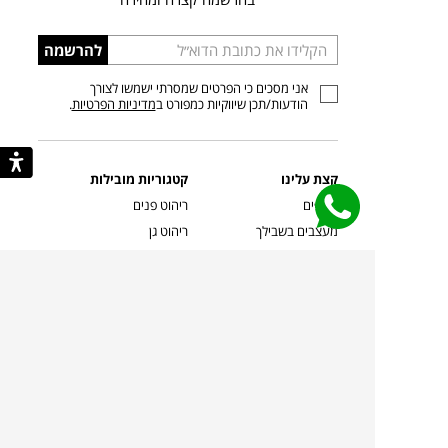
הכניסו
להרשמה
כתובת
אני מסכים כי הפרטים שמסרתי ישמשו לצורך
דוא”ל
הודעות/תכן שיווקיות כמפורט ב
מדיניות הפרטיות
.
קצת עלינו
קטגוריות מובילות
סניפים
ריהוט פנים
מעצבים בשבילך
ריהוט גן
מעצבים
ריהוט משרדי
אמניות ואמנים
ילדים
קשרי אדריכלים
שטיחים
שוברים
אביזרים והלבשת הבית
צרו קשר
תאורה
משלוחים והחזרות
ספות לסלון
שואלים אותנו
שולחנות קפה
שרות ב-
פינות אוכל