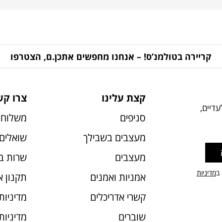
קריירה בטולמנ’ס! – אנחנו מחפשים אתכן.ם, הצטרפו
קצת עלינו
צרו קש
דיים,
סניפים
משלוחי
מעצבים בשבילך
שואלים 
מעצבים
שרות ב
 ב
מדיניות
אמניות ואמנים
תקנון 
קשרי אדריכלים
מדיניות
שוברים
מדיניות עוג