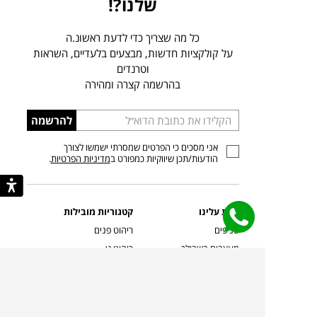
שלנו?!
כל מה שצריך כדי לדעת ראשונ.ה
על קולקציות חדשות, מבצעים בלעדיים, השראות
וטרנדים
בהרשמה קצרה ומהירה
הכניסו
להרשמה
כתובת
אני מסכים כי הפרטים שמסרתי ישמשו לצורך
דוא”ל
הודעות/תכן שיווקיות כמפורט ב
מדיניות הפרטיות
.
קצת עלינו
קטגוריות מובילות
סניפים
ריהוט פנים
מעצבים בשבילך
ריהוט גן
מעצבים
ריהוט משרדי
אמניות ואמנים
ילדים
קשרי אדריכלים
שטיחים