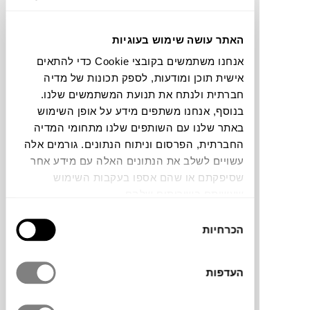
תוכלו למצוא אותי ב:
האתר עושה שימוש בעוגיות
אנחנו משתמשים בקובצי Cookie כדי להתאים
אישית תוכן ומודעות, לספק תכונות של מדיה
צבעים
חברתית ולנתח את תנועת המשתמשים שלנו.
בנוסף, אנחנו משתפים מידע על אופן השימוש
באתר שלנו עם השותפים שלנו מתחומי המדיה
החברתית, הפרסום וניתוח הנתונים. גורמים אלה
עשויים לשלב את הנתונים האלה עם מידע אחר
שסיפקתם או שהם אספו בעקבות השימוש
שטיח Asko של המותג הדני
LINIE DESIGN
שעשיתם בשירותים שלהם.
מיוצר בעבודת יד בהודו, עשוי 90% צמר ו-10%
בחירת
כותנה אורגנית. אריגה קלאסית עם טוויסט
הכרחיות
הסכמה
מודרני ושילוב של שני גוונים יוצרים מראה נורדי
נקי עם עומק וטקסטורה. השטיח רך למגע,
עמיד במיוחד, וכולל גימור דו-צדדי לשימוש
העדפות
משני הצדדים.