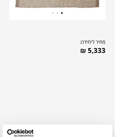
מחיר ליחידה:
₪
5,333
להדמיית AI Design