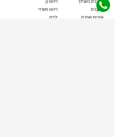
מעצבים בשבילך
ריהוט גן
מעצבים
ריהוט משרדי
אמניות ואמנים
ילדים
קשרי אדריכלים
שטיחים
שוברים
אביזרים והלבשת הבית
צרו קשר
תאורה
משלוחים והחזרות
ספות לסלון
שואלים אותנו
שולחנות קפה
שרות ב-
פינות אוכל
תקנון אתר
מדיניות פרטיות
מדיניות עוגיות/Cookies
מדיניות מצלמות
ביטול עסקה