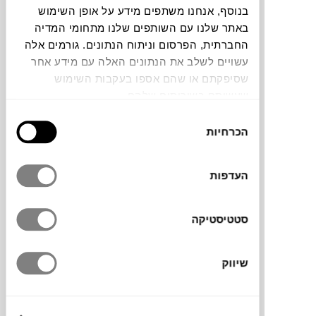
בנוסף, אנחנו משתפים מידע על אופן השימוש
באתר שלנו עם השותפים שלנו מתחומי המדיה
תוכלו למצוא אותי ב:
החברתית, הפרסום וניתוח הנתונים. גורמים אלה
עשויים לשלב את הנתונים האלה עם מידע אחר
שסיפקתם או שהם אספו בעקבות השימוש
צבעים
שעשיתם בשירותים שלהם.
בחירת
הכרחיות
הסכמה
העדפות
שולחן ATREO למותג האיטלקי
ALEA
. השולחן,
בעל רגלי מתכת זויתיות ומאופיין בשפה מודרנית
סטטיסטיקה
ונקייה.
שיווק
מותג