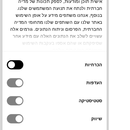
אישית תוכן ומודעות, לספק תכונות של מדיה
חלה שגיאה. אנא רעננו את הדף ונסו שנית
חברתית ולנתח את תנועת המשתמשים שלנו.
בנוסף, אנחנו משתפים מידע על אופן השימוש
באתר שלנו עם השותפים שלנו מתחומי המדיה
החברתית, הפרסום וניתוח הנתונים. גורמים אלה
צבעים
עשויים לשלב את הנתונים האלה עם מידע אחר
שסיפקתם או שהם אספו בעקבות השימוש
שעשיתם בשירותים שלהם.
בחירת
הכרחיות
הסכמה
מראת השולחן Aura מבית המותג הדני
NEW
WORKS
, בעיצובו של Bjørn van den Berg
העדפות
הנורווגי, מתאפיינת בחומריות נועזת שמעניקה
לה זוהר פנימי ייחודי. הנירוסטה המלוטשת
לוכדת את האור מהסביבה, ויוצרת השתקפויות
סטטיסטיקה
מגוונות באמצעות שילוב הרמוני של משטחים
שטוחים וקווים מעוגלים. העיצוב מזמין מגע,
שיווק
תוך איזון בין משקל המראה וחוזקה לבין הברק
הרך והצורה הפיסולית שלה.