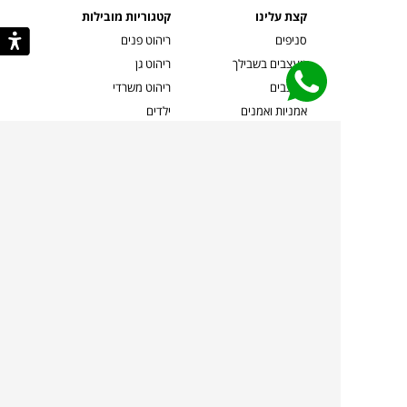
קצת עלינו
קטגוריות מובילות
סניפים
ריהוט פנים
מעצבים בשבילך
ריהוט גן
מעצבים
ריהוט משרדי
אמניות ואמנים
ילדים
קשרי אדריכלים
שטיחים
שוברים
אביזרים והלבשת הבית
צרו קשר
תאורה
משלוחים והחזרות
ספות לסלון
שואלים אותנו
שולחנות קפה
שרות ב-
פינות אוכל
תקנון אתר
מדיניות פרטיות
מדיניות עוגיות/Cookies
מדיניות מצלמות
ביטול עסקה