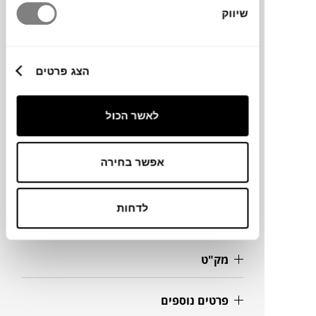
הנסתרת מתחת לשולחן משיגות את המטרה
שיווק
שהשולחן יראה כמרחף בחלל.
הצג פרטים
מותג
לאשר הכול
מידות
אפשר בחירה
130X65X72H ס"מ
לדחות
מידע על חומרים
מק"ט
פרטים נוספים