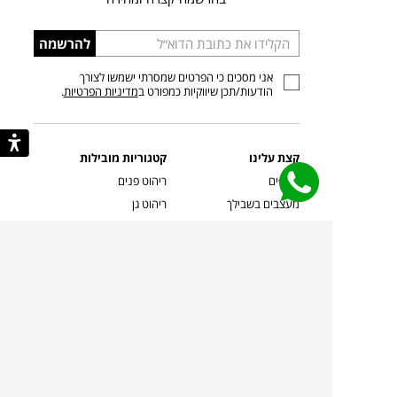
הכניסו
להרשמה
כתובת
אני מסכים כי הפרטים שמסרתי ישמשו לצורך
דוא”ל
הודעות/תכן שיווקיות כמפורט ב
מדיניות הפרטיות
.
קצת עלינו
קטגוריות מובילות
סניפים
ריהוט פנים
מעצבים בשבילך
ריהוט גן
מעצבים
ריהוט משרדי
אמניות ואמנים
ילדים
קשרי אדריכלים
שטיחים
שוברים
אביזרים והלבשת הבית
צרו קשר
תאורה
משלוחים והחזרות
ספות לסלון
שואלים אותנו
שולחנות קפה
שרות ב-
פינות אוכל