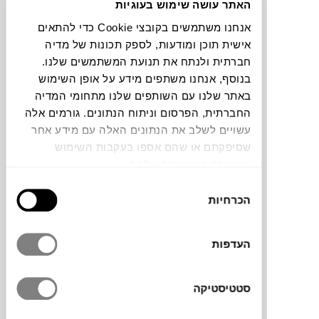
האתר עושה שימוש בעוגיות
אנחנו משתמשים בקובצי Cookie כדי להתאים
תוכלו למצוא אותי ב:
אישית תוכן ומודעות, לספק תכונות של מדיה
חברתית ולנתח את תנועת המשתמשים שלנו.
בנוסף, אנחנו משתפים מידע על אופן השימוש
צבעים
באתר שלנו עם השותפים שלנו מתחומי המדיה
החברתית, הפרסום וניתוח הנתונים. גורמים אלה
עשויים לשלב את הנתונים האלה עם מידע אחר
שסיפקתם או שהם אספו בעקבות השימוש
שעשיתם בשירותים שלהם.
בחירת
השולחן BAGUETTE למותג האיטלקי הותיק
הכרחיות
הסכמה
ועטור הפרסים
Magis
. עוצב ע”י צמד האחים
Ronan & Erwan bouroullec
, כחלק מערכי
המותג של שימוש בחומרים ושיטות ייצור בר
העדפות
קיימא, הם השתמשו בכמות החומר המינימלית
שהייתה דרושה על מנת לייצר את השולחן.
סטטיסטיקה
התוצאה היא רהיט אלגנטי עם קווי מתאר
עדינים וסטייל מודרני. הרגליים הדקות והמסגרת