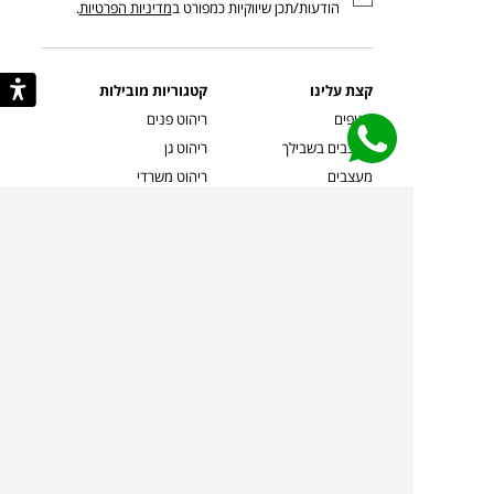
הודעות/תכן שיווקיות כמפורט ב
מדיניות הפרטיות
.
קצת עלינו
קטגוריות מובילות
סניפים
ריהוט פנים
מעצבים בשבילך
ריהוט גן
מעצבים
ריהוט משרדי
אמניות ואמנים
ילדים
קשרי אדריכלים
שטיחים
שוברים
אביזרים והלבשת הבית
צרו קשר
תאורה
משלוחים והחזרות
ספות לסלון
שואלים אותנו
שולחנות קפה
שרות ב-
פינות אוכל
תקנון אתר
מדיניות פרטיות
מדיניות עוגיות/Cookies
מדיניות מצלמות