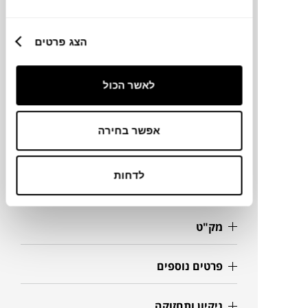
מותג
הצג פרטים
מעצב
לאשר הכול
מידות
אפשר בחירה
58X108X95H ס"מ
לדחות
מידע על חומרים
מק"ט
פרטים נוספים
ניקיון ותחזוקה