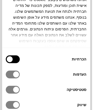
אישית תוכן ומודעות, לספק תכונות של מדיה
חברתית ולנתח את תנועת המשתמשים שלנו.
תוכלו למצוא אותי ב:
בנוסף, אנחנו משתפים מידע על אופן השימוש
באתר שלנו עם השותפים שלנו מתחומי המדיה
החברתית, הפרסום וניתוח הנתונים. גורמים אלה
צבעים
עשויים לשלב את הנתונים האלה עם מידע אחר
שסיפקתם או שהם אספו בעקבות השימוש
שעשיתם בשירותים שלהם.
בחירת
הכרחיות
הסכמה
כסא נח Bahama של
EMU
, מותג ריהוט החוץ
האיטלקי. עיצוב מודרני לכסא הים הקלאסי
העדפות
והמוכר. קווים נקיים ומושב רחב מבד EMU-Tex
שמספק נוחות ועמידות בפני מזג האוויר. מסגרת
סטטיסטיקה
מתכת צבועה בתנור מעניקה לו יציבות וחוזק.
בחירה אידיאלית לכל מרפסת, גינה או פטיו.
שיווק