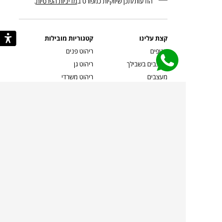
הודעות/תכן שיווקיות כמפורט ב
מדיניות הפרטיות
.
קצת עלינו
קטגוריות מובילות
סניפים
ריהוט פנים
מעצבים בשבילך
ריהוט גן
מעצבים
ריהוט משרדי
אמניות ואמנים
ילדים
קשרי אדריכלים
שטיחים
שוברים
אביזרים והלבשת הבית
צרו קשר
תאורה
משלוחים והחזרות
ספות לסלון
שואלים אותנו
שולחנות קפה
שרות ב-
פינות אוכל
תקנון אתר
מדיניות פרטיות
מדיניות עוגיות/Cookies
מדיניות מצלמות