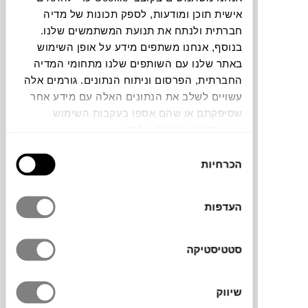
אישית תוכן ומודעות, לספק תכונות של מדיה
להדמיית AI Design
חברתית ולנתח את תנועת המשתמשים שלנו.
בנוסף, אנחנו משתפים מידע על אופן השימוש
באתר שלנו עם השותפים שלנו מתחומי המדיה
תוכלו למצוא אותי ב:
החברתית, הפרסום וניתוח הנתונים. גורמים אלה
עשויים לשלב את הנתונים האלה עם מידע אחר
שסיפקתם או שהם אספו בעקבות השימוש
שעשיתם בשירותים שלהם.
יצירה זו של האמן
עמיר רוזנברג
היא אובייקט
בחירת
ממיצב רצפה רחב ידיים שכלל 130 יחידות של
הכרחיות
הסכמה
בלטות שומשום מפוסלות כנגטיב. האבנים
שמרכיבות את בלטת השומשום נעדרות
והתשליל הנוצר מתאר אובייקט פריך ואיקוני
העדפות
לנוף המקומי.
סטטיסטיקה
מידות
שיווק