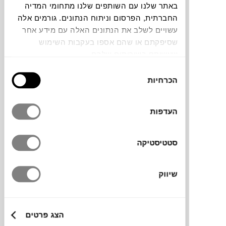
באתר שלנו עם השותפים שלנו מתחומי המדיה
החברתית, הפרסום וניתוח הנתונים. גורמים אלה
תוכלו למצוא אותי ב:
עשויים לשלב את הנתונים האלה עם מידע אחר
שסיפקתם או שהם אספו בעקבות השימוש
שעשיתם בשירותים שלהם.
צבעים
בחירת
הכרחיות
הסכמה
העדפות
ספת שני מושבים למרפסות ופינות ישיבה
סטטיסטיקה
בגינה. עשויה מבסיס אלומיניום קל משקל ונוח
להזזה. מגיעה עם ארבע כריות גדולות עם בד
מפנק, שמתאים לסביבית חוץ וניתנות להסרה
שיווק
בקלות לניקוי.
הצג פרטים