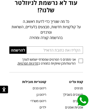
עוד לא נרשמת לניוזלטר
שלנו?!
כל מה שצריך כדי לדעת ראשונ.ה
על קולקציות חדשות, מבצעים בלעדיים, השראות
וטרנדים
בהרשמה קצרה ומהירה
הכניסו
להרשמה
כתובת
אני מסכים כי הפרטים שמסרתי ישמשו לצורך
דוא”ל
הודעות/תכן שיווקיות כמפורט ב
מדיניות הפרטיות
.
קצת עלינו
קטגוריות מובילות
סניפים
ריהוט פנים
מעצבים בשבילך
ריהוט גן
מעצבים
ריהוט משרדי
אמניות ואמנים
ילדים