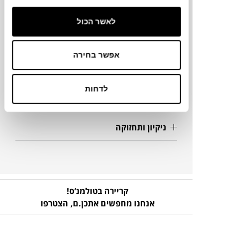
מידות
לאשר הכול
140X70X70H ס"מ
אפשר בחירה
מק"ט
לדחות
פרטים נוספים
ניקיון ותחזוקה
קריירה בטולמנ’ס!
אנחנו מחפשים אתכן.ם,
הצטרפו