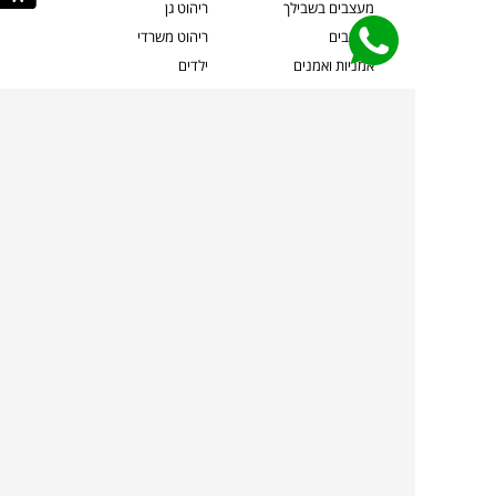
מעצבים בשבילך
ריהוט גן
מעצבים
ריהוט משרדי
אמניות ואמנים
ילדים
קשרי אדריכלים
שטיחים
שוברים
אביזרים והלבשת הבית
צרו קשר
תאורה
משלוחים והחזרות
ספות לסלון
שואלים אותנו
שולחנות קפה
שרות ב-
פינות אוכל
תקנון אתר
מדיניות פרטיות
מדיניות עוגיות/Cookies
מדיניות מצלמות
ביטול עסקה