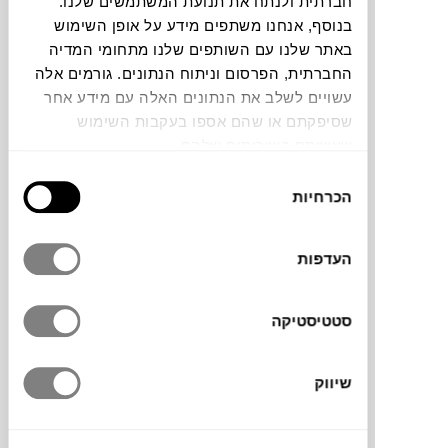
חברתית ולנתח את תנועת המשתמשים שלנו.
בנוסף, אנחנו משתפים מידע על אופן השימוש
חלה שגיאה. אנא רעננו את הדף ונסו שנית
באתר שלנו עם השותפים שלנו מתחומי המדיה
החברתית, הפרסום וניתוח הנתונים. גורמים אלה
עשויים לשלב את הנתונים האלה עם מידע אחר
צבעים
שסיפקתם או שהם אספו בעקבות השימוש
שעשיתם בשירותים שלהם.
בחירת
הכרחיות
הסכמה
קנקן Billund של המותג הדני CRUSH GRIND
העדפות
ממשיך את הקו הצבעוני והמשחקי של
הקולקציה, בהשראת לבני המשחק האיקוניות.
סטטיסטיקה
הוא עשוי זכוכית בורוסיליקט שקופה שמשקפת
את האור בצורה מרהיבה, ומשנה את גווניה
בהתאם לתכולה. המכסה עשוי ביו-קומפוזיט
שיווק
מבוסס סיבי עץ, חומר עמיד, מוקפד וידידותי
לסביבה. מעבר למים, הקנקן מתאים גם למיץ,
קוקטיילים או לאחסון של גרנולה ודגנים.