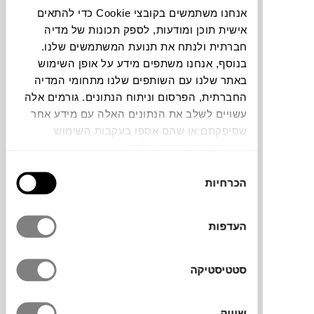
אנחנו משתמשים בקובצי Cookie כדי להתאים
אישית תוכן ומודעות, לספק תכונות של מדיה
תוכלו למצוא אותי ב:
חברתית ולנתח את תנועת המשתמשים שלנו.
בנוסף, אנחנו משתפים מידע על אופן השימוש
באתר שלנו עם השותפים שלנו מתחומי המדיה
צבעים
החברתית, הפרסום וניתוח הנתונים. גורמים אלה
עשויים לשלב את הנתונים האלה עם מידע אחר
שסיפקתם או שהם אספו בעקבות השימוש
שעשיתם בשירותים שלהם.
בחירת
הכרחיות
הסכמה
שולחן זכוכית מרשים של המעצב היפני
kensaku Oshiro עבור המותג האיטלקי
KRISTALIA
. עוצב בהשראת שולחנות של בעלי
העדפות
מקצוע בסטודיו. שילוב של אסתטיקה תעשייתית
עם אלגנטיות פשוטה. משטח הזכוכית נותן כבוד
סטטיסטיקה
לעבודה המדויקת של רגלי העץ ולפיתולים
המגולפים בעבודת יד. יעניק תחושה אוורירית
ופתוחה בכל חלל.
שיווק