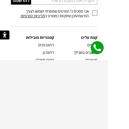
להרשמה
כתובת
אני מסכים כי הפרטים שמסרתי ישמשו לצורך
דוא”ל
הודעות/תכן שיווקיות כמפורט ב
מדיניות הפרטיות
.
קצת עלינו
קטגוריות מובילות
סניפים
ריהוט פנים
מעצבים בשבילך
ריהוט גן
מעצבים
ריהוט משרדי
אמניות ואמנים
ילדים
קשרי אדריכלים
שטיחים
שוברים
אביזרים והלבשת הבית
צרו קשר
תאורה
משלוחים והחזרות
ספות לסלון
שואלים אותנו
שולחנות קפה
שרות ב-
פינות אוכל
תקנון אתר
מדיניות פרטיות