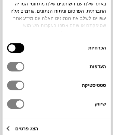
באתר שלנו עם השותפים שלנו מתחומי המדיה
החברתית, הפרסום וניתוח הנתונים. גורמים אלה
תוכלו למצוא אותי ב:
עשויים לשלב את הנתונים האלה עם מידע אחר
שסיפקתם או שהם אספו בעקבות השימוש
שעשיתם בשירותים שלהם.
ספת בד צרה עם רגליי עץ בהיר, של המותג
בחירת
הספרדי
ESPATTIO
, בעיצוב מזמין ופרקטי,
הכרחיות
הסכמה
בשל היותה צרה וקלה היא מתאימה לחללים
קטנים, כמו חדרי המתנה, חללי אירוח ומשרדים.
העדפות
ניתן להזמין מראש במבחר בדים, גוונים וסוגי
רגליים שונות.
סטטיסטיקה
מותג
שיווק
מידות
הצג פרטים