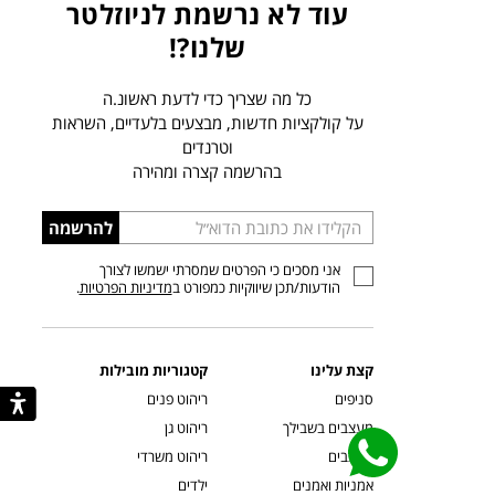
עוד לא נרשמת לניוזלטר
שלנו?!
כל מה שצריך כדי לדעת ראשונ.ה
על קולקציות חדשות, מבצעים בלעדיים, השראות
וטרנדים
בהרשמה קצרה ומהירה
הכניסו
להרשמה
כתובת
אני מסכים כי הפרטים שמסרתי ישמשו לצורך
דוא”ל
הודעות/תכן שיווקיות כמפורט ב
מדיניות הפרטיות
.
קצת עלינו
קטגוריות מובילות
סניפים
ריהוט פנים
מעצבים בשבילך
ריהוט גן
מעצבים
ריהוט משרדי
אמניות ואמנים
ילדים