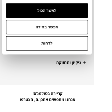
150X88.5H ס"מ
לאשר הכול
מידע על חומרים
אפשר בחירה
מק"ט
לדחות
פרטים נוספים
ניקיון ותחזוקה
קריירה בטולמנ’ס!
אנחנו מחפשים אתכן.ם,
הצטרפו