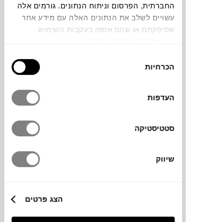
החברתית, הפרסום וניתוח הנתונים. גורמים אלה
עשויים לשלב את הנתונים האלה עם מידע אחר
תוכלו למצוא אותי ב:
שסיפקתם או שהם אספו בעקבות השימוש
שעשיתם בשירותים שלהם.
חלה שגיאה. אנא רעננו את הדף ונסו שנית
בחירת
הכרחיות
הסכמה
צבעים
העדפות
סטטיסטיקה
שיווק
מותג
מידות
הצג פרטים
53X51.5X80H