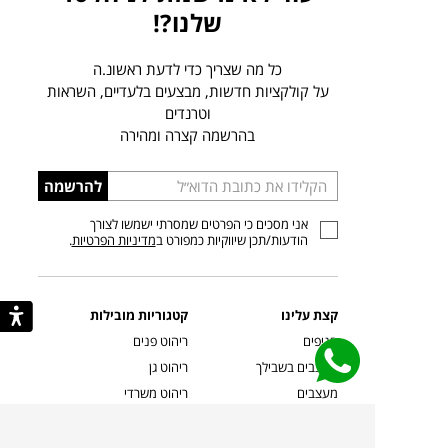
שלנו?!
כל מה שצריך כדי לדעת ראשונ.ה
על קולקציות חדשות, מבצעים בלעדיים, השראות
וטרנדים
בהרשמה קצרה ומהירה
הכניסו
להרשמה
כתובת
אני מסכים כי הפרטים שמסרתי ישמשו לצורך
דוא”ל
הודעות/תכן שיווקיות כמפורט ב
מדיניות הפרטיות
.
קצת עלינו
קטגוריות מובילות
סניפים
ריהוט פנים
מעצבים בשבילך
ריהוט גן
מעצבים
ריהוט משרדי
אמניות ואמנים
ילדים
קשרי אדריכלים
שטיחים