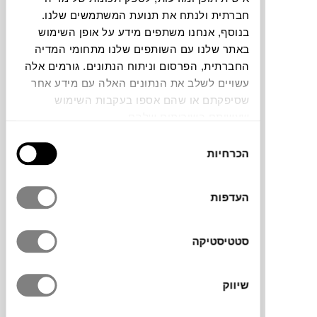
חברתית ולנתח את תנועת המשתמשים שלנו.
בנוסף, אנחנו משתפים מידע על אופן השימוש
תוכלו למצוא אותי ב:
באתר שלנו עם השותפים שלנו מתחומי המדיה
החברתית, הפרסום וניתוח הנתונים. גורמים אלה
עשויים לשלב את הנתונים האלה עם מידע אחר
צבעים
שסיפקתם או שהם אספו בעקבות השימוש
שעשיתם בשירותים שלהם.
בחירת
הכרחיות
הסכמה
הדום ישיבה או שולחן צד, פריט זה הוא ורסטילי
העדפות
ויתאים את עצמו לצורך הנדרש בחלל המעוצב.
שייך למותג הספרדי
ESPATTIO
, הסדרה
סטטיסטיקה
BRISA נותנת מענה להשלמת איבזור בחללים
משרדיים חדרי אירוח, המתנה ומלונות. ניתן
להזמין במבחר בדים וגוונים שונים.
שיווק