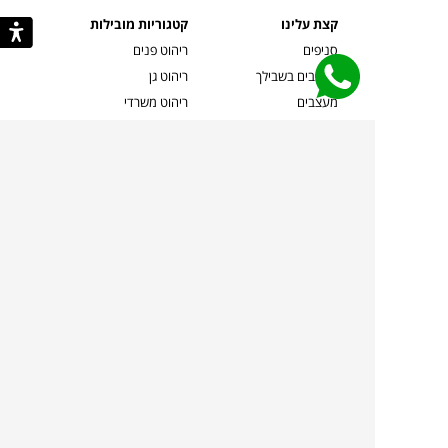
קצת עלינו
קטגוריות מובילות
סניפים
ריהוט פנים
מעצבים בשבילך
ריהוט גן
מעצבים
ריהוט משרדי
אמניות ואמנים
ילדים
קשרי אדריכלים
שטיחים
שוברים
אביזרים והלבשת הבית
צרו קשר
תאורה
משלוחים והחזרות
ספות לסלון
שואלים אותנו
שולחנות קפה
שרות ב-
פינות אוכל
תקנון אתר
מדיניות פרטיות
מדיניות עוגיות/Cookies
מדיניות מצלמות
ביטול עסקה