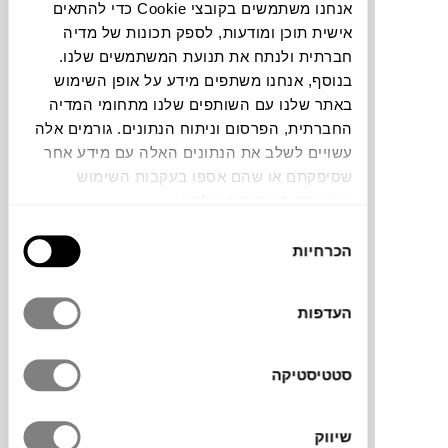
אנחנו משתמשים בקובצי Cookie כדי להתאים
אישית תוכן ומודעות, לספק תכונות של מדיה
תוכלו למצוא אותי ב:
חברתית ולנתח את תנועת המשתמשים שלנו.
בנוסף, אנחנו משתפים מידע על אופן השימוש
באתר שלנו עם השותפים שלנו מתחומי המדיה
החברתית, הפרסום וניתוח הנתונים. גורמים אלה
צבעים
עשויים לשלב את הנתונים האלה עם מידע אחר
שסיפקתם או שהם אספו בעקבות השימוש
שעשיתם בשירותים שלהם.
בחירת
הכרחיות
הסכמה
שולחן קפה מסדרת החוץ BRISE, של המעצב
Federica Biasi שעיצב עבור המותג האיטלקי
העדפות
GERVASONI. השולחנות עם נוכחות גדולה,
עשויים ממתכת צבועה בגימור מבריק. קיימים
בשלושה גבהים וצבעים שונים ליצירת
סטטיסטיקה
קומפוזיציה מרשימה ביחד או לחוד.
שיווק