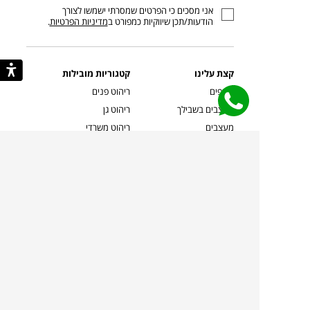
אני מסכים כי הפרטים שמסרתי ישמשו לצורך
דוא”ל
הודעות/תכן שיווקיות כמפורט ב
מדיניות הפרטיות
.
קצת עלינו
קטגוריות מובילות
סניפים
ריהוט פנים
מעצבים בשבילך
ריהוט גן
מעצבים
ריהוט משרדי
אמניות ואמנים
ילדים
קשרי אדריכלים
שטיחים
שוברים
אביזרים והלבשת הבית
צרו קשר
תאורה
משלוחים והחזרות
ספות לסלון
שואלים אותנו
שולחנות קפה
שרות ב-
פינות אוכל
תקנון אתר
מדיניות פרטיות
מדיניות עוגיות/Cookies