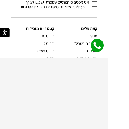
אני מסכים כי הפרטים שמסרתי ישמשו לצורך
דוא”ל
הודעות/תכן שיווקיות כמפורט ב
מדיניות הפרטיות
.
קצת עלינו
קטגוריות מובילות
סניפים
ריהוט פנים
מעצבים בשבילך
ריהוט גן
מעצבים
ריהוט משרדי
אמניות ואמנים
ילדים
קשרי אדריכלים
שטיחים
שוברים
אביזרים והלבשת הבית
צרו קשר
תאורה
משלוחים והחזרות
ספות לסלון
שואלים אותנו
שולחנות קפה
שרות ב-
פינות אוכל
תקנון אתר
מדיניות פרטיות
מדיניות עוגיות/Cookies