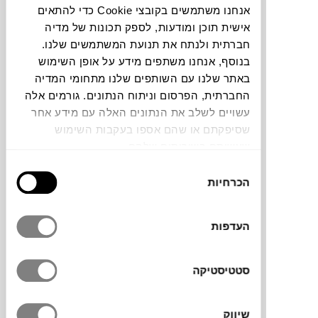
אנחנו משתמשים בקובצי Cookie כדי להתאים
חלה שגיאה. אנא רעננו את הדף ונסו שנית
אישית תוכן ומודעות, לספק תכונות של מדיה
חברתית ולנתח את תנועת המשתמשים שלנו.
בנוסף, אנחנו משתפים מידע על אופן השימוש
באתר שלנו עם השותפים שלנו מתחומי המדיה
צבעים
החברתית, הפרסום וניתוח הנתונים. גורמים אלה
עשויים לשלב את הנתונים האלה עם מידע אחר
שסיפקתם או שהם אספו בעקבות השימוש
שעשיתם בשירותים שלהם.
בחירת
סדרת הכלים STØRM, של המעצב Nicholai
הכרחיות
הסכמה
Hansen, עוצבה עבור המותג המוביל
RAAWII
.
הסדרה כוללת קערות, אגרטלים וקנקנים
העדפות
בגדלים וצבעים שונים. המעצב הושפע מסגנון
הקוביזם של תחילת שנות ה-20 ובסדרה הזו
ניכרת ההשפעה בעיצוב הכלים ובהתאמה
סטטיסטיקה
לעיצוב המודרני היום. הכלים יתאימו בבית לכל
מקום בו תבחרו, אם זה על מדפים, קונסולות,
כלים לאיבזור מרכז שולחן או כקערות לפירות על
שיווק