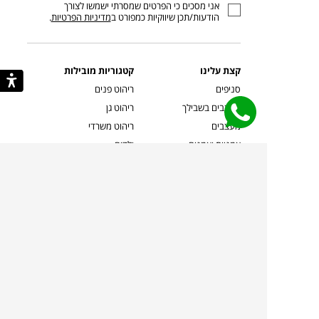
אני מסכים כי הפרטים שמסרתי ישמשו לצורך
דוא”ל
הודעות/תכן שיווקיות כמפורט ב
מדיניות הפרטיות
.
קצת עלינו
קטגוריות מובילות
סניפים
ריהוט פנים
מעצבים בשבילך
ריהוט גן
מעצבים
ריהוט משרדי
אמניות ואמנים
ילדים
קשרי אדריכלים
שטיחים
שוברים
אביזרים והלבשת הבית
צרו קשר
תאורה
משלוחים והחזרות
ספות לסלון
שואלים אותנו
שולחנות קפה
שרות ב-
פינות אוכל
תקנון אתר
מדיניות פרטיות
מדיניות עוגיות/Cookies