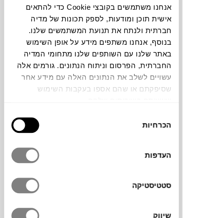
אנחנו משתמשים בקובצי Cookie כדי להתאים
חלה שגיאה. אנא רעננו את הדף ונסו שנית
אישית תוכן ומודעות, לספק תכונות של מדיה
חברתית ולנתח את תנועת המשתמשים שלנו.
בנוסף, אנחנו משתפים מידע על אופן השימוש
באתר שלנו עם השותפים שלנו מתחומי המדיה
צבעים
החברתית, הפרסום וניתוח הנתונים. גורמים אלה
עשויים לשלב את הנתונים האלה עם מידע אחר
שסיפקתם או שהם אספו בעקבות השימוש
שעשיתם בשירותים שלהם.
בחירת
סדרת הכלים STØRM, של המעצב Nicholai
הכרחיות
הסכמה
Hansen, עוצבה עבור המותג המוביל
RAAWII
.
הסדרה כוללת קערות, אגרטלים וקנקנים
העדפות
בגדלים וצבעים שונים. המעצב הושפע מסגנון
הקוביזם של תחילת שנות ה-20 ובסדרה הזו
ניכרת ההשפעה בעיצוב הכלים ובהתאמה
סטטיסטיקה
לעיצוב המודרני היום. הכלים יתאימו בבית לכל
מקום בו תבחרו, אם זה על מדפים, קונסולות,
כלים לאיבזור מרכז שולחן או כקערות לפירות על
שיווק