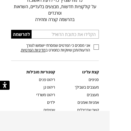
כל מה שצריך כדי לדעת ראשונ.ה
על קולקציות חדשות, מבצעים בלעדיים, השראות
וטרנדים
בהרשמה קצרה ומהירה
הכניסו
להרשמה
כתובת
אני מסכים כי הפרטים שמסרתי ישמשו לצורך
דוא”ל
הודעות/תכן שיווקיות כמפורט ב
מדיניות הפרטיות
.
קצת עלינו
קטגוריות מובילות
סניפים
ריהוט פנים
מעצבים בשבילך
ריהוט גן
מעצבים
ריהוט משרדי
אמניות ואמנים
ילדים
קשרי אדריכלים
שטיחים
שוברים
אביזרים והלבשת הבית
צרו קשר
תאורה