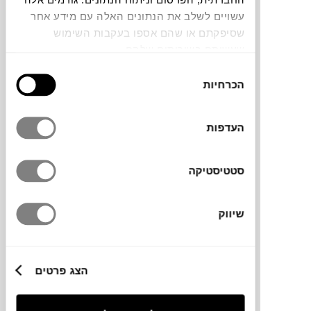
עשויים לשלב את הנתונים האלה עם מידע אחר
הכורסה BRUT למותג האיטלקי
Magis
, עוצבה
שסיפקתם או שהם אספו בעקבות השימוש
על ידי מעצב העל
Konstantin Grcic
. מעטפת
שעשיתם בשירותים שלהם.
הכורסה עשויה ברזל יצוק, אחת הטכניקות
בחירת
העתיקות לשימוש במתכת. הכורסה היא שילוב
הכרחיות
הסכמה
של טכניקה מסורתית ועיצוב עכשיווי היוצר
מראה ייחודי המשדרג כל חלל.
העדפות
סטטיסטיקה
מותג
שיווק
מעצב
מידות
הצג פרטים
78.5X77X68.5H ס"מ