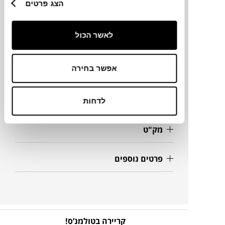
הצג פרטים
מותג
לאשר הכול
מידות
150X60X13H, 65X60X25H ס"מ
אפשר בחירה
מידע על חומרים
לדחות
מק"ט
פרטים נוספים
קריירה בטולמנ’ס!