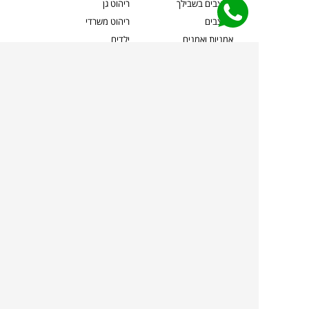
מעצבים בשבילך
ריהוט גן
מעצבים
ריהוט משרדי
אמניות ואמנים
ילדים
קשרי אדריכלים
שטיחים
שוברים
אביזרים והלבשת הבית
צרו קשר
תאורה
משלוחים והחזרות
ספות לסלון
שואלים אותנו
שולחנות קפה
שרות ב-
פינות אוכל
תקנון אתר
מדיניות פרטיות
מדיניות עוגיות/Cookies
מדיניות מצלמות
ביטול עסקה