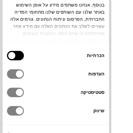
בנוסף, אנחנו משתפים מידע על אופן השימוש
באתר שלנו עם השותפים שלנו מתחומי המדיה
צבעים
החברתית, הפרסום וניתוח הנתונים. גורמים אלה
עשויים לשלב את הנתונים האלה עם מידע אחר
שסיפקתם או שהם אספו בעקבות השימוש
שעשיתם בשירותים שלהם.
בחירת
כורסה נפתחת מקולקציית BUBBLEGUM בגוון
הכרחיות
הסכמה
חום בהיר, של מותג רהיטי הילדים
WIGIWAMA
. עשויה מבד קורדרוי נעים
העדפות
המיוצר מבקבוקי פלסטיק ממוחזרים, עם מילוי
ספוג רך ואוורירי. הכורסה נפתחת בקלות למזרן
והמשענת נהפכת לכרית.הכורסה קלת משקל
סטטיסטיקה
וניתנת להזזה בקלות ממקום למקום בחדר.
מאובזר ברוכסן לפתיחה קלה ולניקוי נוח של
שיווק
כיסוי הבד.