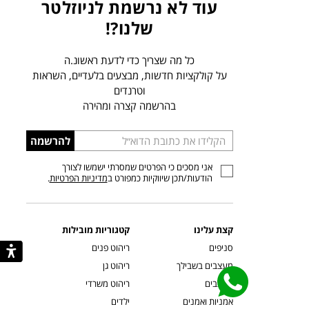
עוד לא נרשמת לניוזלטר
שלנו?!
כל מה שצריך כדי לדעת ראשונ.ה
על קולקציות חדשות, מבצעים בלעדיים, השראות
וטרנדים
בהרשמה קצרה ומהירה
הכניסו
להרשמה
כתובת
אני מסכים כי הפרטים שמסרתי ישמשו לצורך
דוא”ל
הודעות/תכן שיווקיות כמפורט ב
מדיניות הפרטיות
.
קצת עלינו
קטגוריות מובילות
סניפים
ריהוט פנים
מעצבים בשבילך
ריהוט גן
מעצבים
ריהוט משרדי
אמניות ואמנים
ילדים