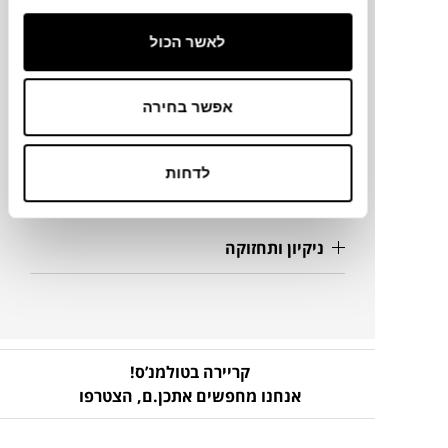
מידות
לאשר הכול
75X74X68H ס"מ
אפשר בחירה
מק"ט
לדחות
פרטים נוספים
ניקיון ותחזוקה
קריירה בטולמנ’ס!
אנחנו מחפשים אתכן.ם,
הצטרפו