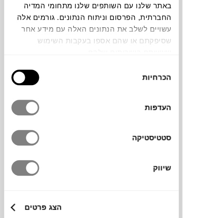
באתר שלנו עם השותפים שלנו מתחומי המדיה
החברתית, הפרסום וניתוח הנתונים. גורמים אלה
תוכלו למצוא אותי ב:
עשויים לשלב את הנתונים האלה עם מידע אחר
שסיפקתם או שהם אספו בעקבות השימוש
שעשיתם בשירותים שלהם.
צבעים
בחירת
הכרחיות
הסכמה
העדפות
כורסה לסביבת החוץ, בעיצוב קליל ומעודן.
סטטיסטיקה
עשויה מבסיס אלומינים קל משקל, צבוע בגוון
ניטרלי וטבעי שמשתלב בקלות בכל סביבה.
ריפוד מבד אקרילי עוטף ואת המושבים ונותן לה
שיווק
את המראה האלגנטי שלה.
הצג פרטים