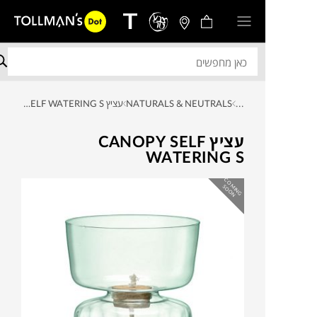
...
NATURALS & NEUTRALS
עציץ CANOPY SELF WATERING S
עציץ CANOPY SELF
WATERING S
C
O
IN
G
O
O
M
S
N