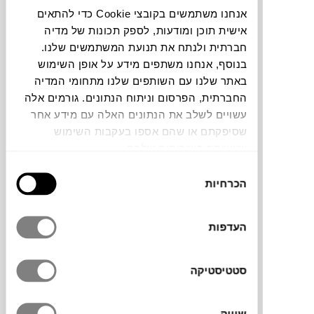
תוכלו למצוא אותי ב:
אנחנו משתמשים בקובצי Cookie כדי להתאים
אישית תוכן ומודעות, לספק תכונות של מדיה
חלה שגיאה. אנא רעננו את הדף ונסו שנית
חברתית ולנתח את תנועת המשתמשים שלנו.
בנוסף, אנחנו משתפים מידע על אופן השימוש
באתר שלנו עם השותפים שלנו מתחומי המדיה
צבעים
החברתית, הפרסום וניתוח הנתונים. גורמים אלה
עשויים לשלב את הנתונים האלה עם מידע אחר
שסיפקתם או שהם אספו בעקבות השימוש
שעשיתם בשירותים שלהם.
בחירת
הכרחיות
הסכמה
העציץ שנוצר משיתוף הפעולה בין LSA הבריטי
ו- Eden Project – פרויקט קיימות וחממות חסר
תקדים – מאפשר לגדל צמחים בלי להתעסק
העדפות
בהשקייה. מתאים לכל חובבי הגינון הביתי
ולאלה שתמיד חיפשו את ההדמנות להתחיל.
סטטיסטיקה
הוא עשוי עבודת יד של זכוכית מנופחת
ממוחזרת. העיצוב המהפנט זכה ב- iF Design
Award, תחרות עיצוב בת עשרות שנים
שיווק