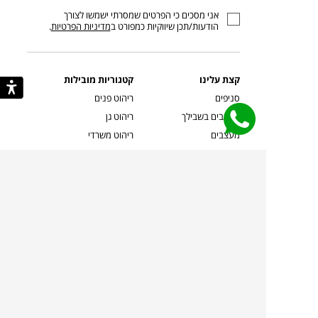
כתובת
אני מסכים כי הפרטים שמסרתי ישמשו לצורך
דוא”ל
הודעות/תכן שיווקיות כמפורט ב
מדיניות הפרטיות
.
קצת עלינו
קטגוריות מובילות
סניפים
ריהוט פנים
מעצבים בשבילך
ריהוט גן
מעצבים
ריהוט משרדי
אמניות ואמנים
ילדים
קשרי אדריכלים
שטיחים
שוברים
אביזרים והלבשת הבית
צרו קשר
תאורה
משלוחים והחזרות
ספות לסלון
שואלים אותנו
שולחנות קפה
שרות ב-
פינות אוכל
תקנון אתר
מדיניות פרטיות