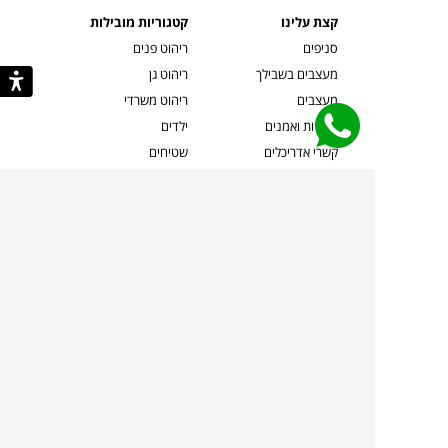
קצת עלינו
קטגוריות מובילות
סניפים
ריהוט פנים
מעצבים בשבילך
ריהוט גן
מעצבים
ריהוט משרדי
אמניות ואמנים
ילדים
קשרי אדריכלים
שטיחים
שוברים
אביזרים והלבשת הבית
צרו קשר
תאורה
משלוחים והחזרות
ספות לסלון
שואלים אותנו
שולחנות קפה
שרות ב-
פינות אוכל
תקנון אתר
מדיניות פרטיות
מדיניות עוגיות/Cookies
מדיניות מצלמות
ביטול עסקה