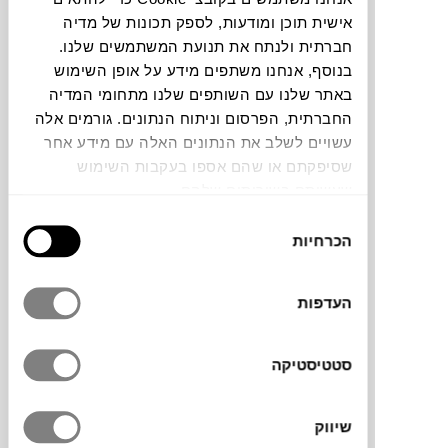
אישית תוכן ומודעות, לספק תכונות של מדיה
חברתית ולנתח את תנועת המשתמשים שלנו.
בנוסף, אנחנו משתפים מידע על אופן השימוש
באתר שלנו עם השותפים שלנו מתחומי המדיה
החברתית, הפרסום וניתוח הנתונים. גורמים אלה
קולקציית Crown, בעיצובם של Kristian
עשויים לשלב את הנתונים האלה עם מידע אחר
Sofus Hansen ו־Tommy Hyldahl עבור המותג
שסיפקתם או שהם אספו בעקבות השימוש
הדני
101COPENHAGEN
, שואבת השראה
שעשיתם בשירותים שלהם.
מהארכיטקטורה הברוטליסטית. השולחנות
מיוצרים בטכניקת ניפוח זכוכית לתוך תבנית
בחירת
הכרחיות
כיחידה אחת שלמה, ומורכבים ממשטח עגול
הסכמה
הנתמך בארבע רגליים גליליות – איזון מדויק בין
מבנה לפשטות צורנית. המבנה יושב על בסיס
העדפות
עץ עם חיזוק מתכתי, שמעניק יציבות ועמידות.
הבדלים קלים ובועות אוויר עדינות הם חלק
מתהליך הייצור הידני, שהופכים כל שולחן
סטטיסטיקה
לפריט ייחודי וחד־פעמי.
שיווק