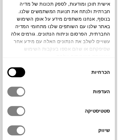
אישית תוכן ומודעות, לספק תכונות של מדיה
חברתית ולנתח את תנועת המשתמשים שלנו.
בנוסף, אנחנו משתפים מידע על אופן השימוש
באתר שלנו עם השותפים שלנו מתחומי המדיה
החברתית, הפרסום וניתוח הנתונים. גורמים אלה
קולקציית Ishi של המותג הדני
עשויים לשלב את הנתונים האלה עם מידע אחר
101COPENHAGEN
, בעיצובם של Kristian
שסיפקתם או שהם אספו בעקבות השימוש
Sofus Hansen ו־Tommy Hyldahl, שואבת
שעשיתם בשירותים שלהם.
השראה מהמילה היפנית ל“אבן”, ומהיופי השקט
בחירת
של תצורות האבנים בטבע. השולחנות מיוצרים
הכרחיות
הסכמה
בעבודת יד בטכניקת ניפוח זכוכית לתוך תבנית,
ומשלבים בסיס עץ ומבנה מתכת לחוזק ויציבות.
הצורניות האורגנית, המזכירה קובייה רכה עם
העדפות
עיוותים טבעיים, מעניקה להם נוכחות פיסולית,
בעוד הבדלים קלים ובועות אוויר עדינות הופכים
סטטיסטיקה
כל שולחן ליצירה ייחודית.
שיווק