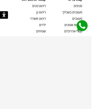
סניפים
ריהוט פנים
מעצבים בשבילך
ריהוט גן
מעצבים
ריהוט משרדי
אמניות ואמנים
ילדים
קשרי אדריכלים
שטיחים
שוברים
אביזרים והלבשת הבית
צרו קשר
תאורה
משלוחים והחזרות
ספות לסלון
שואלים אותנו
שולחנות קפה
שרות ב-
פינות אוכל
תקנון אתר
מדיניות פרטיות
מדיניות עוגיות/Cookies
מדיניות מצלמות
ביטול עסקה