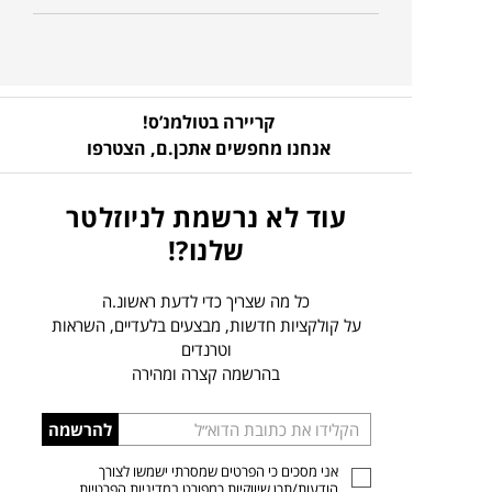
קריירה בטולמנ’ס!
אנחנו מחפשים אתכן.ם,
הצטרפו
עוד לא נרשמת לניוזלטר
שלנו?!
כל מה שצריך כדי לדעת ראשונ.ה
על קולקציות חדשות, מבצעים בלעדיים, השראות
וטרנדים
בהרשמה קצרה ומהירה
הכניסו
להרשמה
כתובת
אני מסכים כי הפרטים שמסרתי ישמשו לצורך
דוא”ל
הודעות/תכן שיווקיות כמפורט ב
מדיניות הפרטיות
.