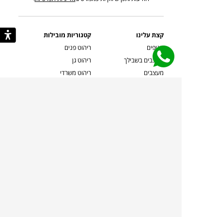
קצת עלינו
קטגוריות מובילות
סניפים
ריהוט פנים
מעצבים בשבילך
ריהוט גן
מעצבים
ריהוט משרדי
אמניות ואמנים
ילדים
קשרי אדריכלים
שטיחים
שוברים
אביזרים והלבשת הבית
צרו קשר
תאורה
משלוחים והחזרות
ספות לסלון
שואלים אותנו
שולחנות קפה
שרות ב-
פינות אוכל
תקנון אתר
מדיניות פרטיות
מדיניות עוגיות/Cookies
מדיניות מצלמות