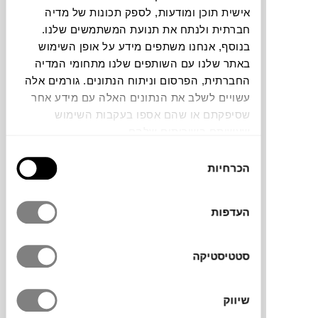
אישית תוכן ומודעות, לספק תכונות של מדיה
חברתית ולנתח את תנועת המשתמשים שלנו.
תוכלו למצוא אותי ב:
בנוסף, אנחנו משתפים מידע על אופן השימוש
באתר שלנו עם השותפים שלנו מתחומי המדיה
החברתית, הפרסום וניתוח הנתונים. גורמים אלה
צבעים
עשויים לשלב את הנתונים האלה עם מידע אחר
שסיפקתם או שהם אספו בעקבות השימוש
שעשיתם בשירותים שלהם.
בחירת
הכרחיות
הסכמה
כסא First למותג האיטלקי
MAGIS
עוצב על ידי
Stefano Giovannoni
בשנת 2007. נמנה בין
העדפות
הפריטים הראשונים שיוצרו בטכנולוגית Air-
moulding חדשנית ומכאן שמו. הטכנולוגיה
סטטיסטיקה
מאפשרת לייצר צורה אורגנית יותר, תלת
מימדית, ללא קונסטרוקציה וחיבורים הגלויים
לעין. זהו כסא ייחודי המורכב מבחינה נפחית,
שיווק
מושב ומשענת כחתיכה אחת.