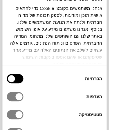
חלה שגיאה. אנא רעננו את הדף ונסו שנית
אנחנו משתמשים בקובצי Cookie כדי להתאים
אישית תוכן ומודעות, לספק תכונות של מדיה
חברתית ולנתח את תנועת המשתמשים שלנו.
בנוסף, אנחנו משתפים מידע על אופן השימוש
צבעים
באתר שלנו עם השותפים שלנו מתחומי המדיה
החברתית, הפרסום וניתוח הנתונים. גורמים אלה
עשויים לשלב את הנתונים האלה עם מידע אחר
שסיפקתם או שהם אספו בעקבות השימוש
שעשיתם בשירותים שלהם.
מנורה נטענת מסדרת Cheerio של המותג
בחירת
הכרחיות
ההולנדי
FATBOY
מביאה את מנורת הרצפה
הסכמה
הקלאסית אל השולחן בגרסה קומפקטית
ועכשווית. בסיס פלדה יציב עם גוף תאורה
העדפות
שמתחבר אליו במגנט, ותאורת LED נטענת
בכבל USB שמספקת עד 99 שעות של אור רך
בשימוש חסכוני. את עוצמת האור אפשר
סטטיסטיקה
לעמעם, על שולחן האוכל, לצד דרינק במרפסת
או בכל פינה בבית שזקוקה לתאורת אווירה.