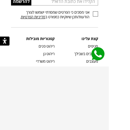
הכניסו
להרשמה
כתובת
אני מסכים כי הפרטים שמסרתי ישמשו לצורך
דוא”ל
הודעות/תכן שיווקיות כמפורט ב
מדיניות הפרטיות
.
קצת עלינו
קטגוריות מובילות
סניפים
ריהוט פנים
מעצבים בשבילך
ריהוט גן
מעצבים
ריהוט משרדי
אמניות ואמנים
ילדים
קשרי אדריכלים
שטיחים
שוברים
אביזרים והלבשת הבית
צרו קשר
תאורה
משלוחים והחזרות
ספות לסלון
שואלים אותנו
שולחנות קפה
שרות ב-
פינות אוכל
תקנון אתר
מדיניות פרטיות