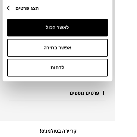
מותג
הצג פרטים
מידות
לאשר הכול
21X24X43H ס"מ
אפשר בחירה
מידע על חומרים
לדחות
מק"ט
פרטים נוספים
קריירה בטולמנ’ס!