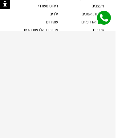
מעצבים
ריהוט משרדי
אמניות ואמנים
ילדים
קשרי אדריכלים
שטיחים
שוברים
אביזרים והלבשת הבית
צרו קשר
תאורה
משלוחים והחזרות
ספות לסלון
שואלים אותנו
שולחנות קפה
שרות ב-
פינות אוכל
תקנון אתר
מדיניות פרטיות
מדיניות עוגיות/Cookies
מדיניות מצלמות
ביטול עסקה
הצהרת נגישות