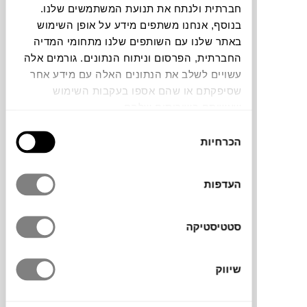
חברתית ולנתח את תנועת המשתמשים שלנו.
בנוסף, אנחנו משתפים מידע על אופן השימוש
באתר שלנו עם השותפים שלנו מתחומי המדיה
החברתית, הפרסום וניתוח הנתונים. גורמים אלה
עשויים לשלב את הנתונים האלה עם מידע אחר
קולקציית Ni, שפירוש שמה ביפנית “תנועה”,
שסיפקתם או שהם אספו בעקבות השימוש
עוצבה על ידי הצמד Kristian Sofus Hansen
שעשיתם בשירותים שלהם.
ו־Tommy Hyldahl עבור המותג הדני
בחירת
101COPENHAGEN
. הקולקציה לוכדת את
הכרחיות
הסכמה
מהות התנועה דרך הצורה: כל אגרטל עשוי
קרמיקה ומתאפיין בקווים אורגניים ודינמיים.
המבנה, הבנוי משתי רגליים הנפגשות בנקודה
העדפות
מרכזית צרה, יוצר תחושת איזון עדינה ומתח
ויזואלי. הפתח העליון מיועד לענף בודד או
סטטיסטיקה
לסידור מינימליסטי, אך האגרטל מרשים לא
פחות כאובייקט פיסולי עצמאי.
שיווק